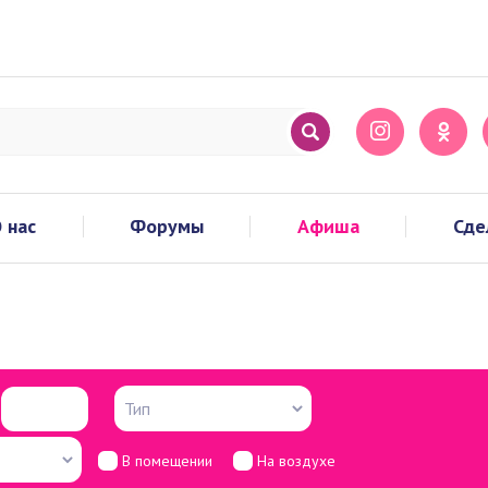
 нас
Форумы
Афиша
Сде
В помещении
На воздухе