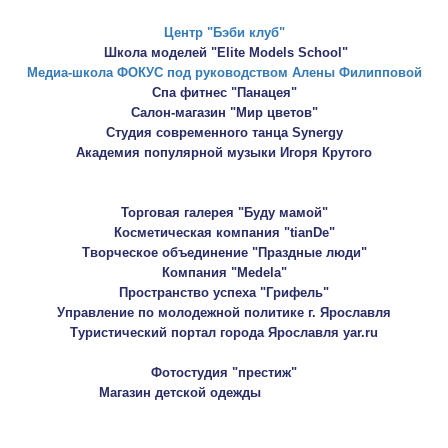
Танцевальный клуб "Каприз"
Фотостудия "престиж"
"Stilnyashka"
Магазин детской одежды
Магазин стильной детской одежды "Гуливер"
Компания World Russian Jewelry BELLE
Мила Ержанова "Exclusive-Mila"
Медицинский центр им. Сеченова
Интернет-магазин Smartcosmet.ru
Магазин "ProModa"
Велоцентр
Партнеры фестиваля:
Комментарии