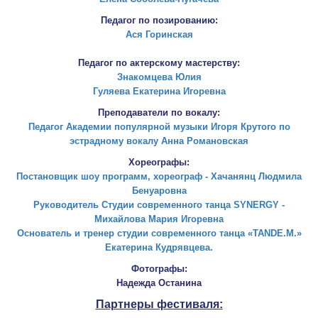
Екатерина Кудрявцева.
Фотографы:
Надежда Останина
Партнеры фестиваля:
Сеть магазинов подростковой и детской обуви "КОТОФЕЙ"
Центр "Бэби клуб"
Школа моделей "Elite Models School"
Медиа-школа ФОКУС под руководством Алены Филипповой
Спа фитнес "Панацея"
Салон-магазин "Мир цветов"
Студия современного танца Synergy
Академия популярной музыки Игоря Крутого
Сеть салонов красоты "Цирюльник"
Группа компаний "Мать и дитя"
Торговая галерея "Буду мамой"
Косметическая компания "tianDe"
Творческое объединение "Праздные люди"
Компания "Medela"
Пространство успеха "Грифель"
Управление по молодежной политике г. Ярославля
Туристический портал города Ярославля yar.ru