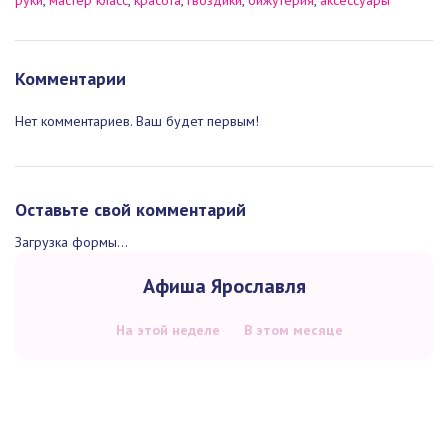
←
Нитки + серьги = браслет
|
Календарик с милыми обезьянками
на 2016 год!
→
украшения
,
серьги-гвоздики
,
серьги
,
своими руками
,
своё
,
Теги:
руки
,
мастер класс
,
красота
,
гвоздики
,
бижутерия
,
аксессуары
Комментарии
Нет комментариев. Ваш будет первым!
Оставьте свой комментарий
Загрузка формы...
Афиша Ярославля
На этой неделе
В этом месяце