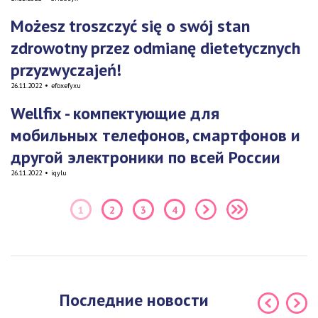
Możesz troszczyć się o swój stan
zdrowotny przez odmianę dietetycznych
przyzwyczajeń!
26.11.2022
•
efoxefyxu
Wellfix - компектующие для
мобильных телефонов, смартфонов и
другой электроники по всей России
26.11.2022
•
iqylu
1
2
3
4
Последние новости