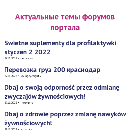
Актуальные темы форумов
портала
Swietne suplementy dla profilaktywki
styczen 2 2022
27.11.2022
•
oniraxow
Перевозка груз 200 краснодар
27.11.2022
•
lovingeyesight3
Dbaj o swoją odporność przez odmianę
zwyczajów żywnościowych!
27.11.2022
•
inozyqyra
Dbaj o zdrowie poprzez zmianę nawyków
żywnościowych!
27.11.2022
•
arizubyx