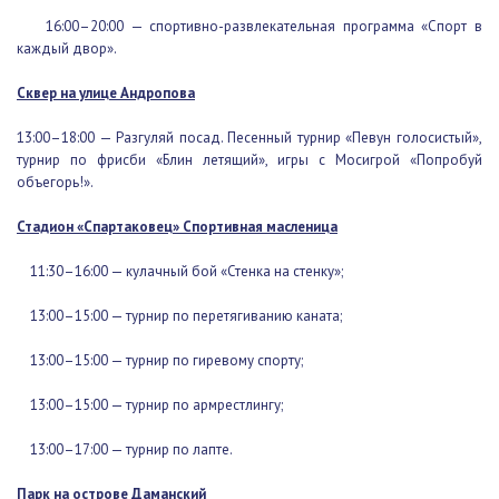
16:00–23:00 — массовое катание на коньках;
16:00–20:00 — спортивно-развлекательная программа «Спорт в
каждый двор».
Сквер на улице Андропова
13:00–18:00 — Разгуляй посад. Песенный турнир «Певун
голосистый», турнир по фрисби «Блин летящий», игры с Мосигрой
«Попробуй объегорь!».
Стадион «Спартаковец» Спортивная масленица
11:30–16:00 — кулачный бой «Стенка на стенку»;
13:00–15:00 — турнир по перетягиванию каната;
13:00–15:00 — турнир по гиревому спорту;
13:00–15:00 — турнир по армрестлингу;