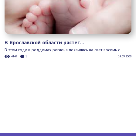
Территория для мам
Политика конфиденциальности
ЯрМама © 2020 г. Ярославль
Форум
О нас
Новости
Афиша