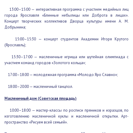
13:00–15:00 — интерактивная программа с участием медийных
лиц города Ярославля «Блинные небылицы или Доброта в лицах».
Концерт творческих коллективов Дворца культуры имени А. М.
Добрынина;
15:00–15:30 — концерт студентов Академии Игоря Крутого
(Ярославль);
15:30–17:00 — масленичные игрища или шутейная олимпиада с
участием команд городов «Золотого кольца»;
17:00–18:00 — молодежная программа «Молодо Яро Славно»;
18:00–20:00 — масленичный танцпол.
Масленичный дом (Советская площадь)
10:00–18:00 — мастер-классы по росписи пряников и изразцов,
по изготовлению масленичной куклы и масленичной открытки. Арт-
пространство «Рисуем всей семьей».
Продолжительность мастер-классов — 20 минут. Мастер-классы