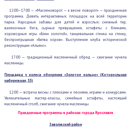
13:00–17:00 — турнир по лапте.
Парк на острове Даманский
12:00–17:00 — «Масленоворот — к весне поворот» —
праздничная программа. Девять интерактивных площадок на всей
территории парка. Народные забавы для детей и взрослых:
снежный тир, валеночные бега, сырные превращения, эстафеты с
блинами, хороводные игры «Блин золотой», танцевальная стенка
на стенку, беспроигрышная «Битва хоров». Выступление клуба
исторической реконструкции «Альянс».
17:00 — традиционный масленичный обряд — сжигание чучела
масленицы.
Площадка у колеса обозрения «Золотое кольцо»
(Которосльная набережная, 53)
12:00 — встреча весны с плясками и песнями, играми и
конкурсами. Увлекательные мастер-классы, семейные эстафеты,
настоящий масленичный столб, сжигание чучела масленицы.
Праздничные программы в районах города Ярославля