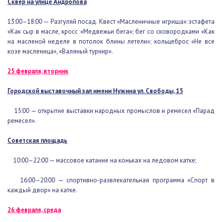
13:00–18:00 — Разгуляй посад. Квест «Масленичные игрища»:
эстафета «Как сыр в масле, кросс «Медвежьи бега»; бег со
сковородками «Как на масленой неделе в потолок блины летели»;
кольцеброс «Не все козе масленица», «Валяный турнир».
25 февраля, вторник
Городской выставочный зал имени Нужина ул. Свободы, 15
15:00 — открытие выставки народных промыслов и ремесел
«Парад ремесел».
Советская площадь
10:00–22:00 — массовое катание на коньках на ледовом катке;
16:00–20:00 — спортивно-развлекательная программа «Спорт в
каждый двор» на катке.
26 февраля, среда