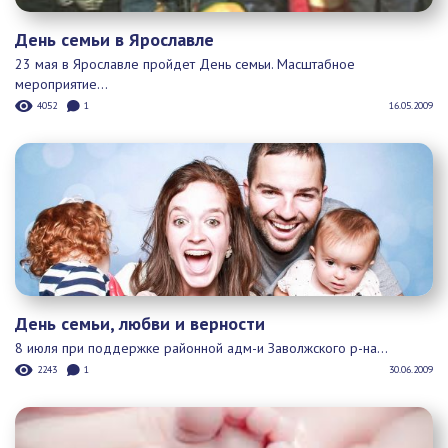
День семьи, любви и верности
8 июля при поддержке районной адм-и Заволжского р-на...
2243
1
30.06.2009
В Ярославской области растёт...
В этом году в роддомах региона появились на свет восемь с...
4147
1
14.09.2009