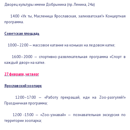
Дворец культуры имени Добрынина (пр. Ленина, 24а)
14:00 «Ух ты, Масленица Ярославская, залихватская!»
Концертная программа.
Советская площадь
10:00–22:00 — массовое катание на коньках на ледовом катке;
16:00–20:00 — спортивно-развлекательная программа «Спорт в
каждый двор» на катке.
27 февраля, четверг
Ярославский зоопарк
12:00–17:00 — «Работу прекращай, иди на Zоо-разгуляй!»
Праздничная программа;
12:00 -13:00 — «Zоо-узнавай» — познавательная экскурсия по
территории зоопарка;