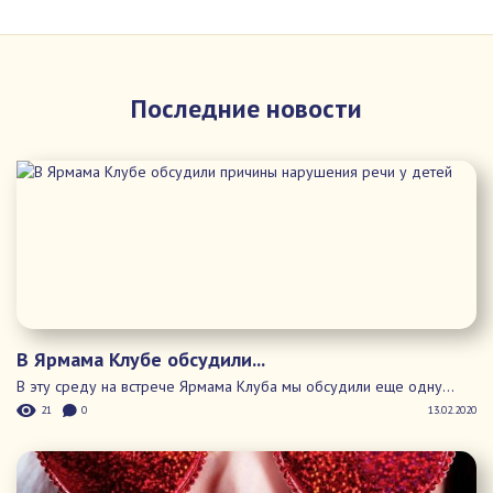
21
0
13.02.2020
Поздравляем с Днем Святого...
Дорогие ярмамы, уже завтра наступит 14 февраля, и мы
хотим...
2497
0
13.02.2020