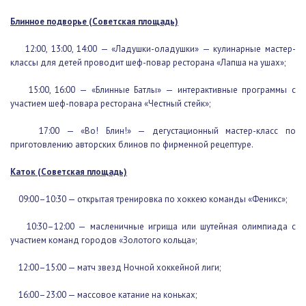
проводятся без предварительной записи
Блинное подворье (Советская площадь)
12:00, 13:00, 14:00 — «Ладушки-оладушки» — кулинарные
мастер-классы для детей проводит шеф-повар ресторана «Лапша
на ушах»;
15:00, 16:00 — «Блинные Батлы» — интерактивные программы с
участием шеф-повара ресторана «Честный стейк»;
17:00 — «Во! Блин!» — дегустационный мастер-класс по
приготовлению авторских блинов по фирменной рецептуре.
Каток (Советская площадь)
09:00–10:30 — открытая тренировка по хоккею команды
«Феникс»;
10:30–12:00 — масленичные игрища или шутейная олимпиада с
участием команд городов «Золотого кольца»;
12:00–15:00 — матч звезд Ночной хоккейной лиги;