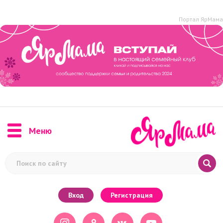
Портал ЯрМама
Меню
Вход
Регистрация