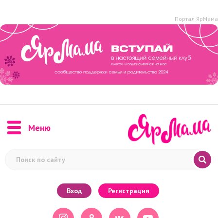
Портал ЯрМама
Меню
Вход
Регистрация