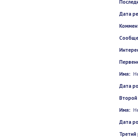
Последн
Дата ре
Коммен
Cообще
Интерес
Первен
Имя:
Н
Дата р
Второй
Имя:
Н
Дата р
Третий 