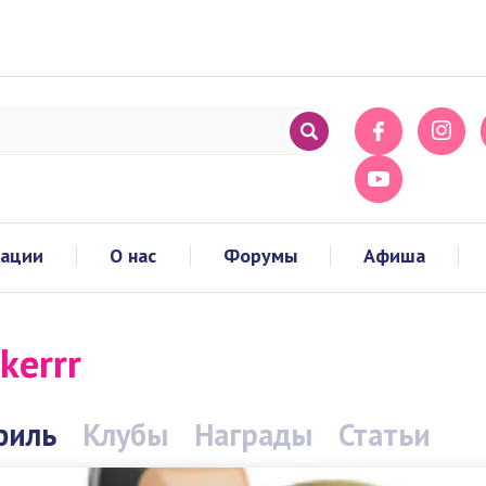
тации
О нас
Форумы
Афиша
kerrr
филь
Клубы
Награды
Статьи