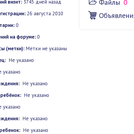
Файлы
0
ий визит:
3745 дней назад
гистрации:
26 августа 2010
Объявлени
тарии:
0
ний на форуме:
0
ы (метки):
Метки не указаны
ец:
Не указано
е указано
ождения:
Не указано
 ребёнок:
Не указано
е указано
ождения:
Не указано
ребенок:
Не указано