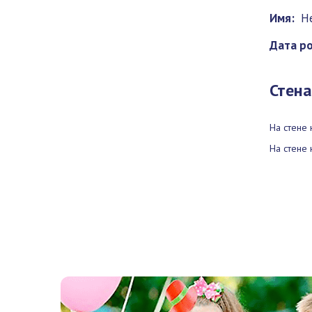
Имя:
Н
Дата р
Стена
На стене 
На стене 