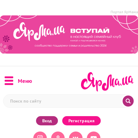
Портал ЯрМама
Меню
Вход
Регистрация