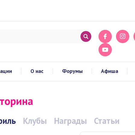
тации
О нас
Форумы
Афиша
торина
филь
Клубы
Награды
Статьи