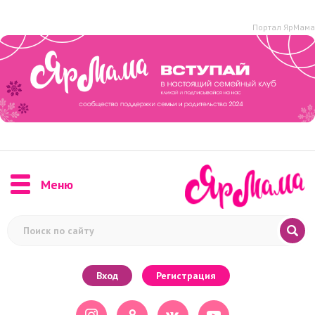
Портал ЯрМама
Меню
Вход
Регистрация