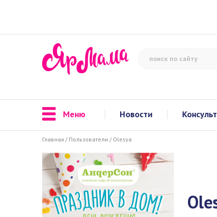
Меню
Новости
Консуль
Главная
/
Пользователи
/
Olesya
Ole