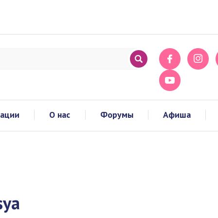
тации
О нас
Форумы
Афиша
sya