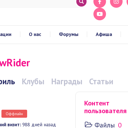
тации
О нас
Форумы
Афиша
wRider
филь
Клубы
Награды
Статьи
Контент
пользователя
Оффлайн
Файлы
0
ий визит:
988 дней назад