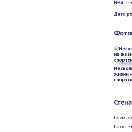
Имя:
Н
Дата р
Фото
Нескол
жизни 
спортс
Стена
На стене 
На стене 