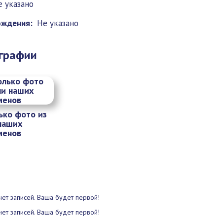
е указано
ождения:
Не указано
графии
ько фото из
наших
менов
нет записей. Ваша будет первой!
нет записей. Ваша будет первой!