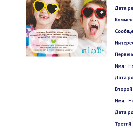
Дата ре
Коммен
Cообще
Интерес
Первен
Имя:
Н
Дата р
Второй
Имя:
Н
Дата р
Третий 