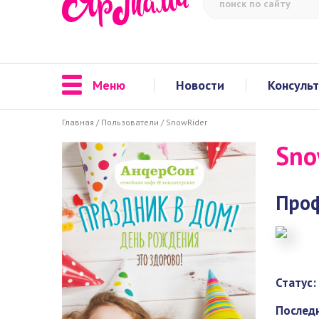
Меню
Новости
Консуль
Главная
/
Пользователи
/
SnowRider
Sno
Про
Статус:
Последн