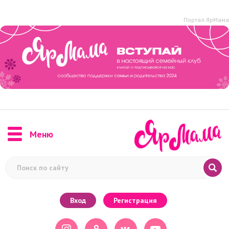
Портал ЯрМама
Меню
Вход
Регистрация