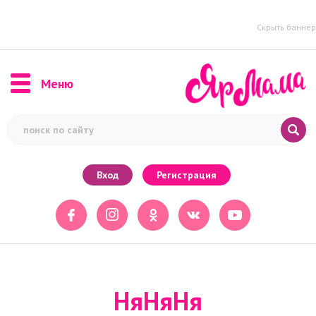
Скрыть баннер
Меню
Вход
Регистрация
НяНяНя