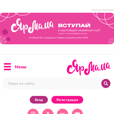
Портал ЯрМама
Меню
Вход
Регистрация