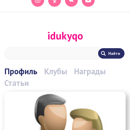
idukyqo
Профиль
Клубы
Награды
Статьи