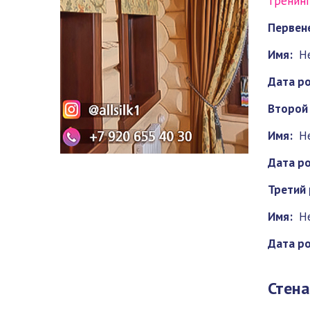
тренин
Первен
Имя:
Н
Дата р
Второй
Имя:
Н
Дата р
Третий 
Имя:
Н
Дата р
Стена