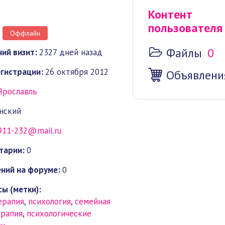
Контент
пользователя
Оффлайн
Файлы
0
ий визит:
2327 дней назад
гистрации:
26 октября 2012
Объявлени
Ярославль
нский
911-232@mail.ru
тарии:
0
ний на форуме:
0
ы (метки):
ерапия
,
психология
,
семейная
ерапия
,
психологические