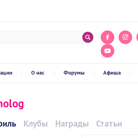
тации
О нас
Форумы
Афиша
holog
филь
Клубы
Награды
Статьи