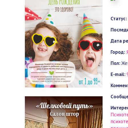
Статус:
Последн
Дата ре
Город:
Пол:
Же
E-mail:
Коммен
Cообще
Интерес
Психот
психот