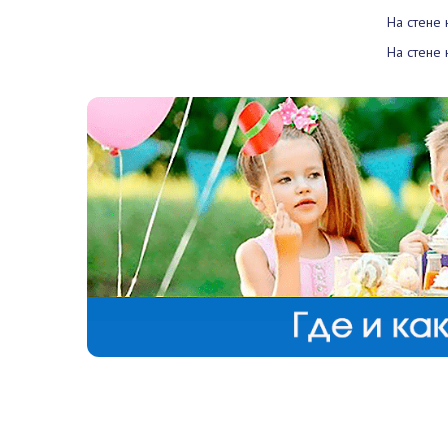
На стене 
На стене 