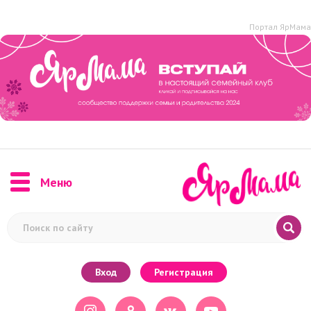
Портал ЯрМама
Меню
Вход
Регистрация