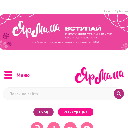
Портал ЯрМама
Меню
Вход
Регистрация