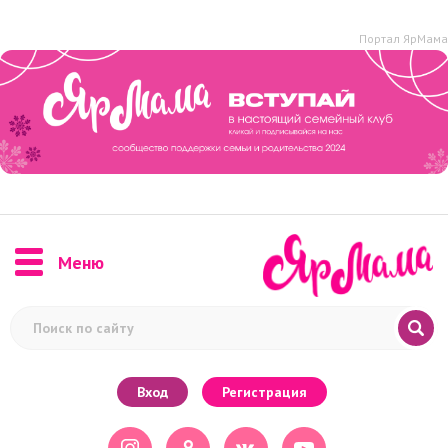
Портал ЯрМама
Меню
Вход
Регистрация