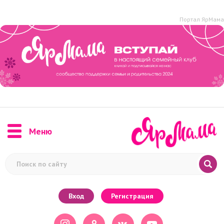
Портал ЯрМама
Меню
Вход
Регистрация