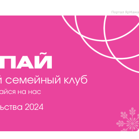
Портал ЯрМама