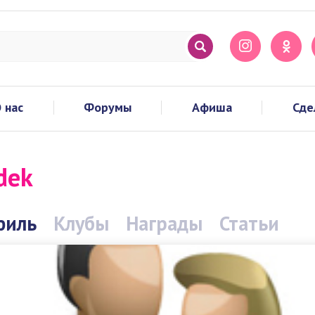
 нас
Форумы
Афиша
Сде
dek
филь
Клубы
Награды
Статьи