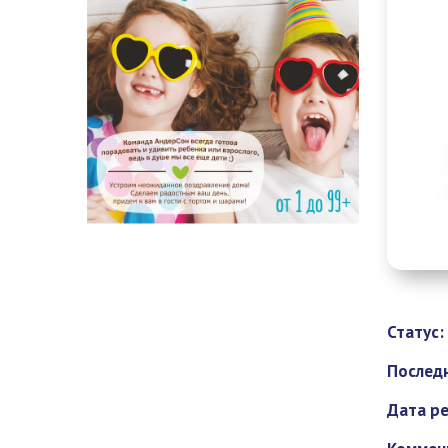
Статус:
Последн
Дата ре