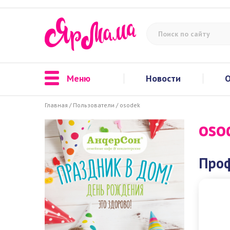
Меню
Новости
О
Главная
/
Пользователи
/
osodek
oso
Про