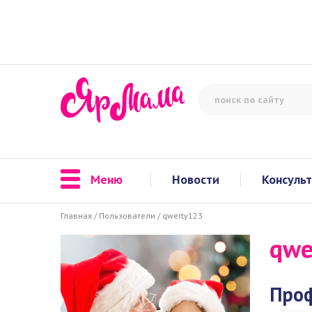
Меню
Новости
Консуль
Главная
/
Пользователи
/
qwerty123
qwe
Про