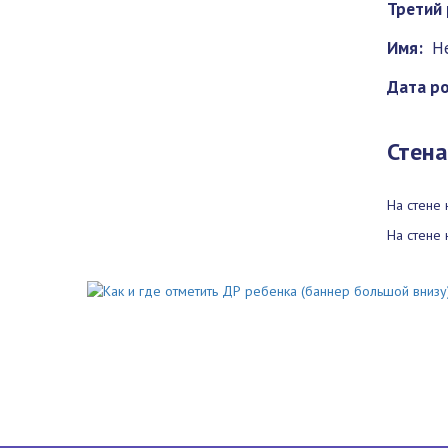
Третий 
Имя:
Н
Дата р
Стена
На стене 
На стене 