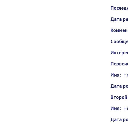
Последн
Дата ре
Коммен
Cообще
Интерес
Первен
Имя:
Н
Дата р
Второй
Имя:
Н
Дата р