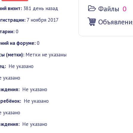
Файлы
0
ий визит:
381 день назад
гистрации:
7 ноября 2017
Объявлени
тарии:
0
ний на форуме:
0
ы (метки):
Метки не указаны
ец:
Не указано
е указано
ождения:
Не указано
 ребёнок:
Не указано
е указано
ождения:
Не указано