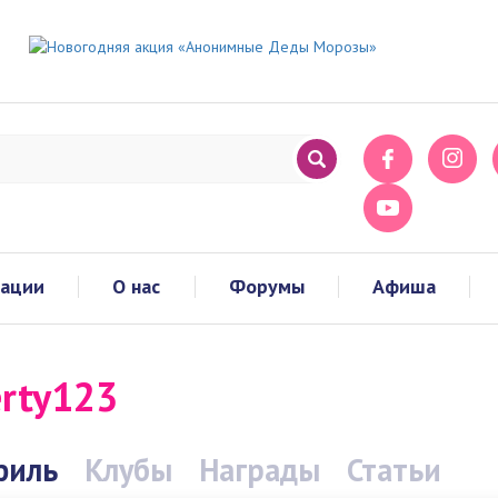
тации
О нас
Форумы
Афиша
rty123
филь
Клубы
Награды
Статьи