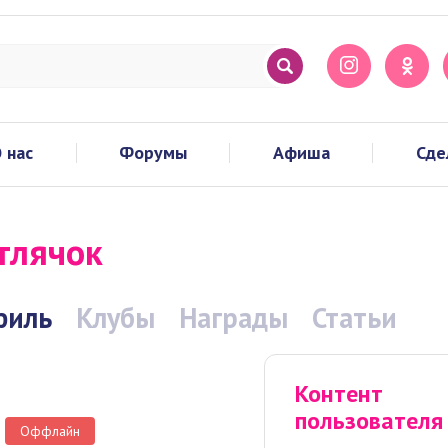
 нас
Форумы
Афиша
Сде
тлячок
филь
Клубы
Награды
Статьи
Контент
пользователя
Оффлайн