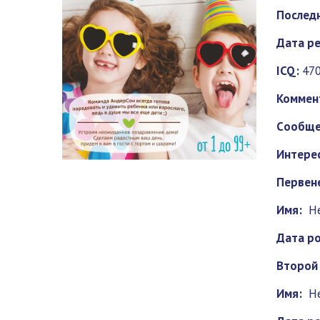
Последн
Дата ре
ICQ:
47
Коммен
Cообще
Интерес
Первен
Имя:
Н
Дата р
Второй
Имя:
Н