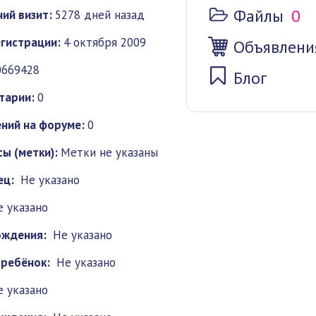
Файлы
0
ий визит:
5278 дней назад
гистрации:
4 октября 2009
Объявлени
0669428
Блог
тарии:
0
ний на форуме:
0
ы (метки):
Метки не указаны
ец:
Не указано
е указано
ождения:
Не указано
 ребёнок:
Не указано
е указано