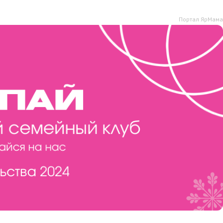
Портал ЯрМама