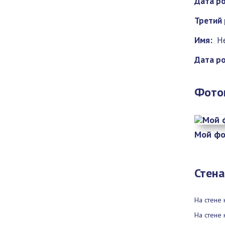
Дата р
Третий 
Имя:
Н
Дата р
Фото
Мой фо
Стена
На стене 
На стене 