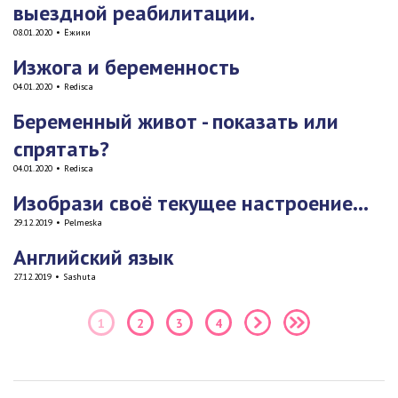
выездной реабилитации.
08.01.2020
•
Ёжики
Изжога и беременность
04.01.2020
•
Redisca
Беременный живот - показать или
спрятать?
04.01.2020
•
Redisca
Изобрази своё текущее настроение...
29.12.2019
•
Pelmeska
Английский язык
27.12.2019
•
Sashuta
1
2
3
4