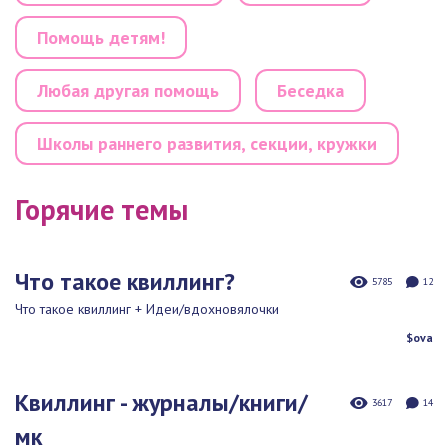
Помощь детям!
Любая другая помощь
Беседка
Школы раннего развития, секции, кружки
Горячие темы
Что такое квиллинг?
5785
12
Что такое квиллинг + Идеи/вдохновялочки
$ova
Квиллинг - журналы/книги/
3617
14
мк