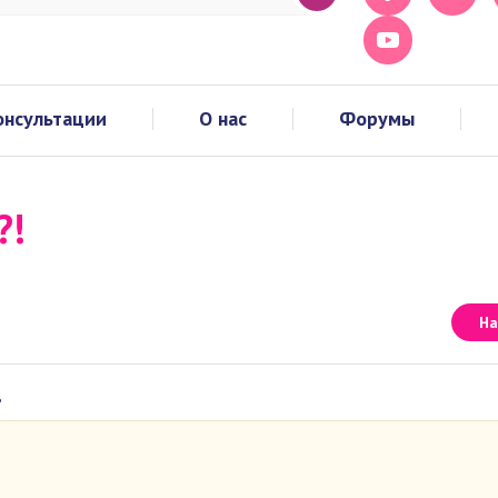
онсультации
О нас
Форумы
?!
На
8