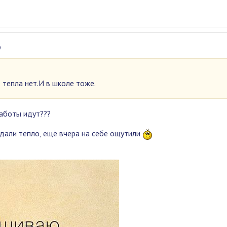
9
р тепла нет.И в школе тоже.
аботы идут???
е дали тепло, ещё вчера на себе ощутили