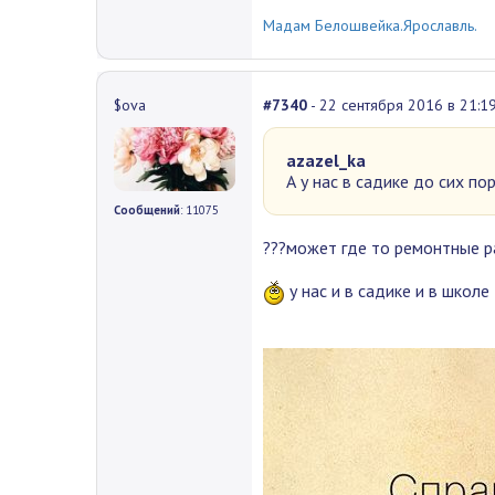
Мадам Белошвейка.Ярославль.
$ova
#7340
- 22 сентября 2016 в 21:1
azazel_ka
А у нас в садике до сих по
Сообщений
: 11075
???может где то ремонтные р
у нас и в садике и в школ