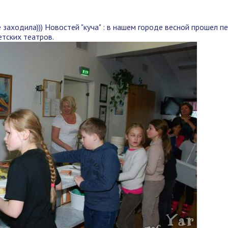
3
е заходила))) Новостей "куча" : в нашем городе весной прошел п
тских театров.