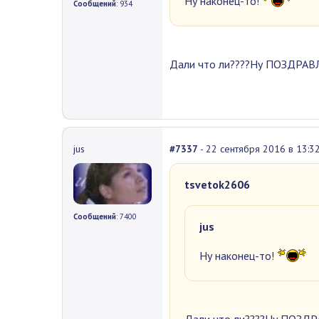
Ну наконец-то!
Сообщений
: 934
Дали что ли????Ну ПОЗДРА
jus
#7337
- 22 сентября 2016 в 13:3
tsvetok2606
Сообщений
: 7400
jus
Ну наконец-то!
Дали что ли????Ну ПОЗД