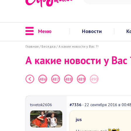
Меню
Новости
К
Главная
/
Беседка
/
А какие новости у Вас ?!
А какие новости у Вас 
486
487
488
489
490
tsvetok2606
#7336
- 22 сентября 2016 в 00:4
jus