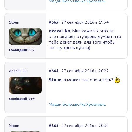
Мадам Белошвейка.Ярославль.
Stoun
#663
- 27 сентября 2016 в 19:34
azazel_ka
, Мне кажется, что те
кто покупает эту хрень думает что
тебе денег дали для того чтобы
ты эту хрень пугала)
Сообщений
: 7786
azazel_ka
#664
- 27 сентября 2016 в 20:27
Stoun
, а может так оно и есть?
Сообщений
: 3492
Мадам Белошвейка.Ярославль.
Stoun
#665
- 27 сентября 2016 в 20:30