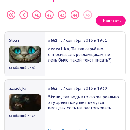
41
42
43
44
45
Написать
Stoun
#661
- 27 сентября 2016 в 19:01
azazel_ka
, Ты так серьёзно
относишься к рекламщикам, не
лень было такой текст писать?)
Сообщений
: 7786
azazel_ka
#662
- 27 сентября 2016 в 19:30
Stoun
, так ведь кто-то же реально
эту хрень покупает,ведутся
ведь,так хоть им растолковать.
Сообщений
: 3492