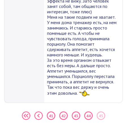
эффекта не вижу. Зато человек
занят собой, там общаются по
интересам, тоже плюс)
Меня на такие подвиги не хватает.
У меня дома тренажер есть, на нем
занимаюсь. И стараюсь просто
поменьше есть. А чтобы не
чувствовать голода, принимала
порциолу. Она помогает
сдерживать аппетит, есть хочется
намного меньше. И худеешь.
За это время организм отвыкает
есть без меры. А дальше просто.
Аппетит уменьшился, вес
уменьшился. Порциоллу перестала
принимать, а аппетит не вернулся.
Так что пока вес держу и очень
этим довольна.
41
42
43
44
45