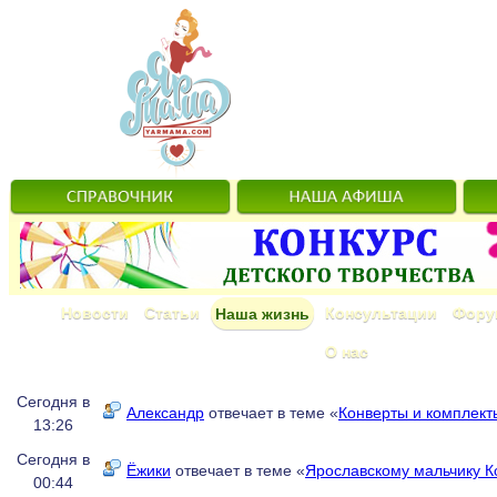
Новости
Статьи
Консультации
Фору
Наша жизнь
О нас
Сегодня в
Александр
отвечает в теме «
Конверты и комплект
13:26
Сегодня в
Ёжики
отвечает в теме «
Ярославскому мальчику К
00:44