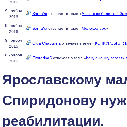
2016
9 ноября
SamaYa
отвечает в теме «
А вы тоже болеете? Зам
2016
9 ноября
SamaYa
отвечает в теме «
Молокоотсос
»
2016
9 ноября
Olga Chapurina
отвечает в теме «
КОНКУРСЫ от 
2016
8 ноября
EkaterinaS
отвечает в теме «
Какую кошку завести 
2016
Ярославскому ма
Спиридонову нуж
реабилитации.