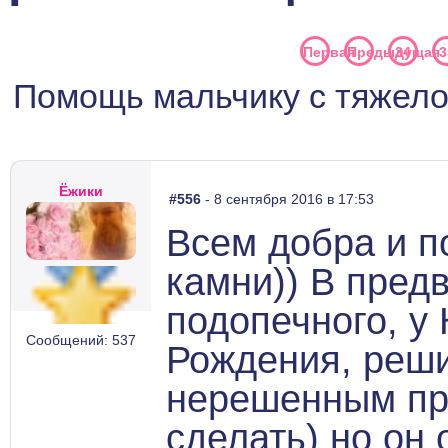
Первая
Предыдущая
34
3
Помощь мальчику с тяжел
Ёжики
#556
- 8 сентября 2016 в 17:53
Всем добра и п
камни)) В пред
подопечного, у
Сообщений: 537
Рождения, реши
нерешенным пр
сделать) но он 