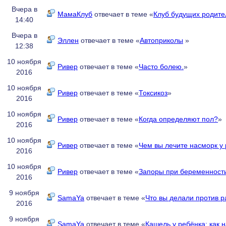
Вчера в
МамаКлуб
отвечает в теме «
Клуб будущих родите
14:40
Вчера в
Эллен
отвечает в теме «
Автоприколы
»
12:38
10 ноября
Ривер
отвечает в теме «
Часто болею.
»
2016
10 ноября
Ривер
отвечает в теме «
Токсикоз
»
2016
10 ноября
Ривер
отвечает в теме «
Когда определяют пол?
»
2016
10 ноября
Ривер
отвечает в теме «
Чем вы лечите насморк у
2016
10 ноября
Ривер
отвечает в теме «
Запоры при беременност
2016
9 ноября
SamaYa
отвечает в теме «
Что вы делали против р
2016
9 ноября
SamaYa
отвечает в теме «
Кашель у ребёнка: как 