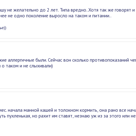
ашу не желательно до 2 лет. Типа вредно..Хотя так же говорят и
нее не одно поколение выросло на таком и питании..
ье))
акие аллергичные были. Сейчас вон сколько противопоказаний че
ы о таком и не слыхивали)
мес. начала манной кашей и толокном кормить, она рано все нач
уть пухленькая, но рахит им ставят, незнаю уж из за этого или не