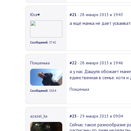
Юся♥
#21
- 28 января 2013 в 19:43
а ещё манка не дает усваиватьс
Сообщений
: 3742
Псишенька
#22
- 28 января 2013 в 19:46
а у нас Дашуля обожает ман
единственная в семье. хотя и 
Псишенька
Сообщений
: 3634
azazel_ka
#23
- 29 января 2013 в 09:04
Сейчас такое разнообразие р
расписаны по дням недели:пн-