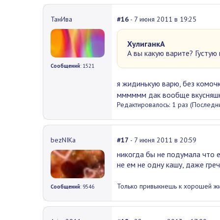
ТанИва
#16
- 7 июня 2011 в 19:25
ХулиганкА
А вы какую варите? Густую 
Сообщений
: 1521
я жидинькую варю, без комочк
мммммм дак вообще вкусняш
Редактировалось: 1 раз (Последни
bezNIKа
#17
- 7 июня 2011 в 20:59
никогда бы не подумала что е
не ем не одну кашу, даже греч
Только привыкнешь к хорошей жиз
Сообщений
: 9546