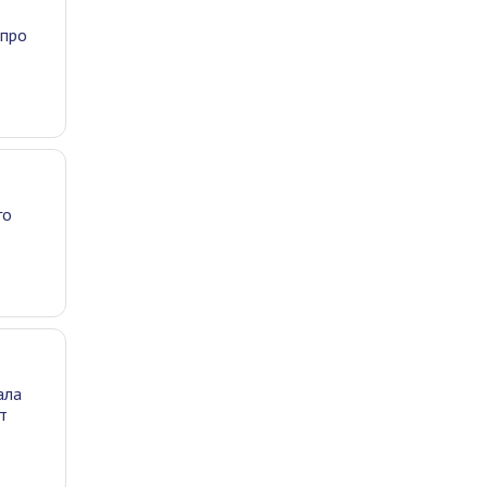
 про
го
ала
т