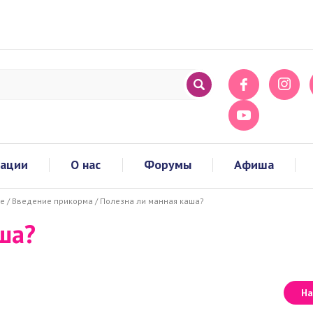
тации
О нас
Форумы
Афиша
ое
/
Введение прикорма
/
Полезна ли манная каша?
ша?
На