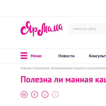
Меню
Новости
Консуль
Главная
/
Годовасики
/
Вскармливание грудное и искусственн
Полезна ли манная ка
1
2