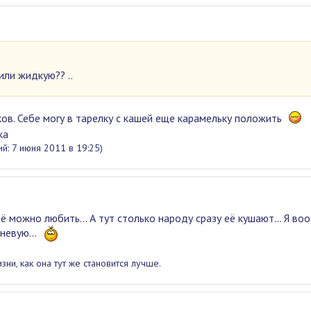
или жидкую?? ..
ов. Себе могу в тарелку с кашей еще карамельку положить
ка
й: 7 июня 2011 в 19:25)
ё можно любить... А тут столько народу сразу её кушают... Я во
невую...
ни, как она тут же становится лучше.