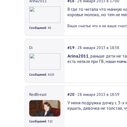
Arina2011
#18
- 28 января 2013 в 17:00
Я где то читала что манную к
коровье молоко, но тем не ме
Ваше счастье что я не ваше счаст
Сообщений
: 46
Di
#19
- 28 января 2013 в 18:38
Arina2011
, раньше дети не т
есть нельзя при ГВ, наши мам
Сообщений
: 4165
RedBreast
#20
- 28 января 2013 в 18:59
У меня подружка дочку с 3-х 
кушать, девочка не толстая, ч
Сообщений
: 310