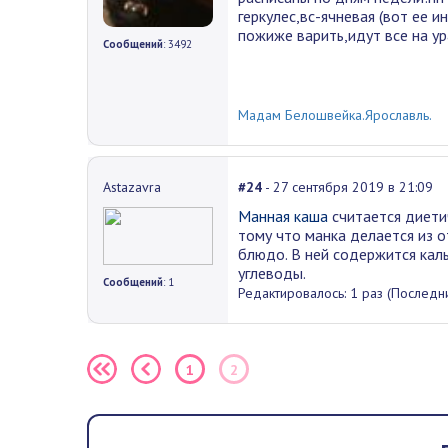
геркулес,вс-ячневая (вот ее 
пожиже варить,идут все на ур
Сообщений
: 3492
Мадам Белошвейка.Ярославль.
Astazavra
#24
- 27 сентября 2019 в 21:09
Манная каша
считается диетич
тому что манка делается из 
блюдо. В ней содержится каль
углеводы.
Сообщений
: 1
Редактировалось: 1 раз (Последни
1
2