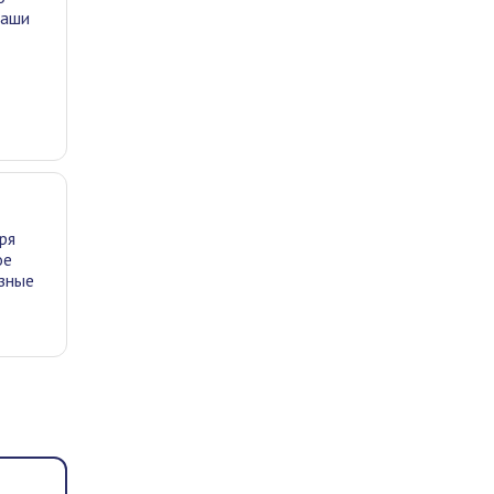
каши
ря
ое
езные