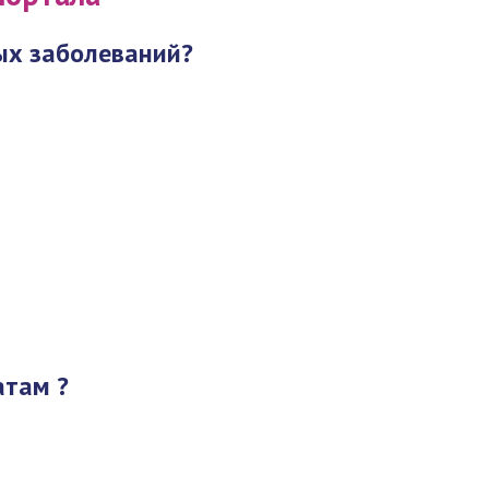
ых заболеваний?
атам ?