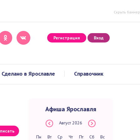
Скрыть баннер
Регистрация
Вход
Сделано в Ярославле
Справочник
Афиша Ярославля
Август
2026
писать
Пн
Вт
Ср
Чт
Пт
Сб
Вс