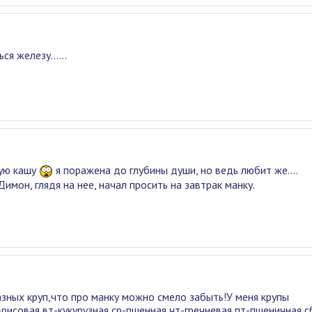
я железу......
ную кашу
я поражена до глубины души, но ведь любит же....
Димон, глядя на нее, начал просить на завтрак манку.
азных круп,что про манку можно смело забыть!У меня крупы
рисовая,вт-кукурузная,ср-пшенная,чт-гречневая,пт-пшеничная,с