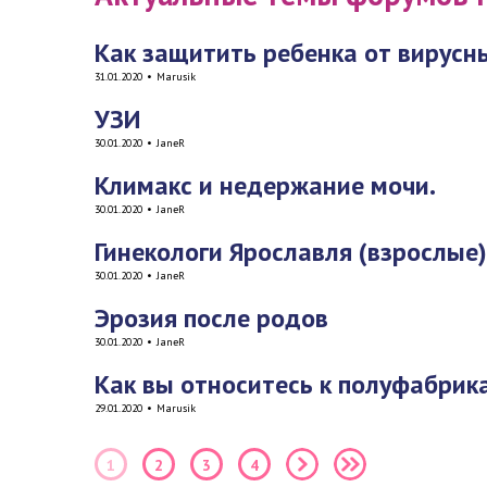
Как защитить ребенка от вирусн
31.01.2020
•
Marusik
УЗИ
30.01.2020
•
JaneR
Климакс и недержание мочи.
30.01.2020
•
JaneR
Гинекологи Ярославля (взрослые)
30.01.2020
•
JaneR
Эрозия после родов
30.01.2020
•
JaneR
Как вы относитесь к полуфабрик
29.01.2020
•
Marusik
1
2
3
4