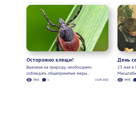
Днем...
Да-да, в
и заботу.
9 мая страна отмечает великий
18
праздник День победы!
697
0
08.05.2021
Осторожно клещи!
День 
Выезжая на природу, необходимо
23 мая в