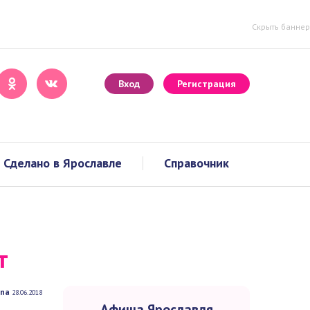
Скрыть баннер
Вход
Регистрация
делано в Ярославле
Справочник
го
Афиша Ярославля
На этой неделе
В этом месяце
a
28.06.2018