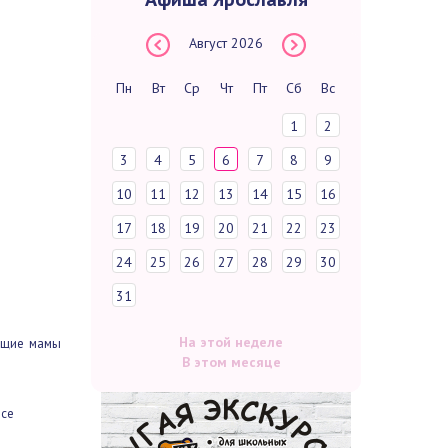
тствующие
ы на все
шено
 этих