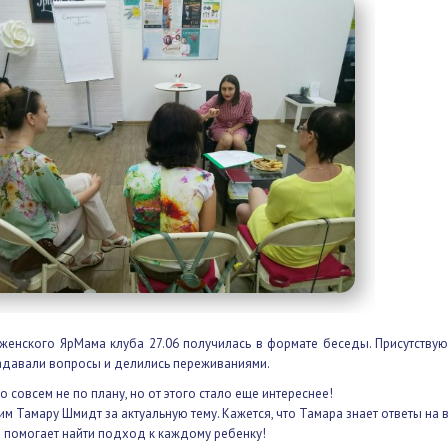
женского ЯрМама клуба 27.06 получилась в формате беседы. Прису
ивно задавали вопросы и делились переживаниями.
 совсем не по плану, но от этого стало еще интереснее!
м Тамару Шмидт за актуальную тему. Кажется, что Тамара знает ответ
 помогает найти подход к каждому ребенку!
го времени нам, конечно, не хватило. А вопросы остались. Поэтому ре
ся снова. Следите за рекламой!
астолько увлеклись беседой, что даже забыли сфотографироваться! На
ожалению, присутствуют не все участницы встречи.