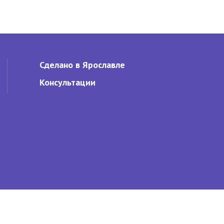
й адм-и
В этом году в роддомах региона
появились на свет восемь с...
30.06.2009
4722
1
14.09.2009
Сделано в Ярославле
Консультации