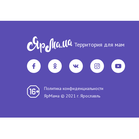
соблюдать общепринятые меры...
семьи. М
3965
1
15.04.2010
4498
Территория для мам