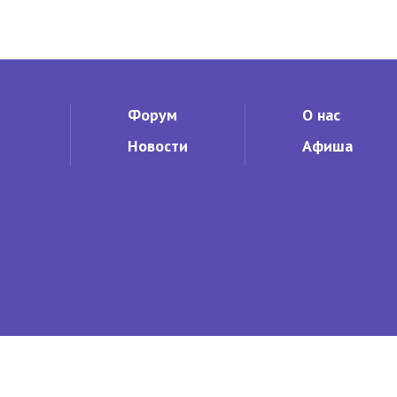
асштабное мероприятие...
8 июля при поддержке районно
1
16.05.2009
Заволжского р-на...
2687
1
Форум
О нас
Новости
Афиша