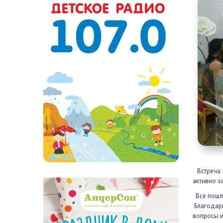
Встреча 
мамы акт
Все пошло
Благодари
вопросы и
Отведенно
встретить
P.S. Мы н
фото, к с