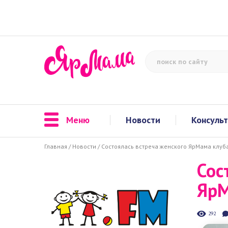
Меню
Новости
Консульт
Главная
/
Новости
/
Состоялась встреча женского ЯрМама клу
Сос
Яр
Шм
292