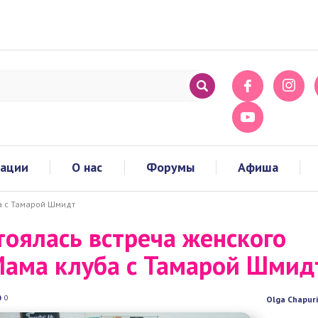
ации
О нас
Форумы
Афиша
С
ба с Тамарой Шмидт
тоялась встреча женско
Мама клуба с Тамарой
идт
0
Olga Chapurin