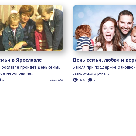
школьников:...
ы не ослышались. Мы про опеку
 Казалось бы чем...
Ярославские подростки от 14 д
0
07.05.2021
могут записаться в...
206
0
Обсуждаемые новости
семьи в Ярославле
День семьи, любви и
верности
 Ярославле пройдет День