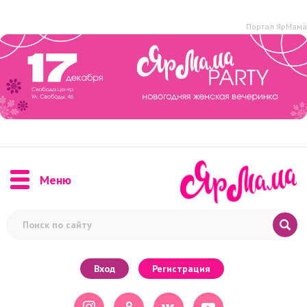
Портал ЯрМама
Меню
Вход
Регистрация