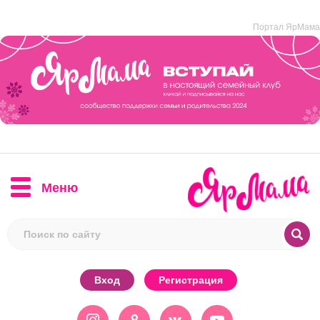
Портал ЯрМама
Меню
Вход
Регистрация