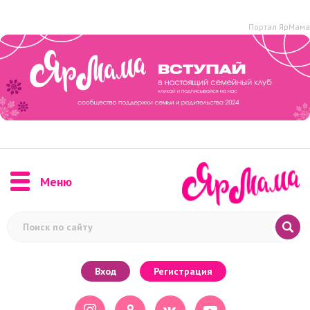
Портал ЯрМама
Меню
Вход
Регистрация