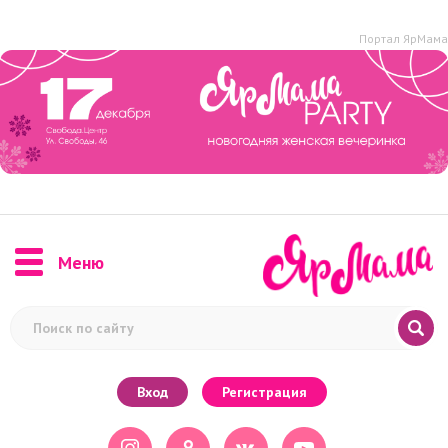
Портал ЯрМама
Меню
Вход
Регистрация