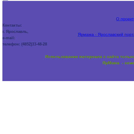
О проект
Контакты:
г. Ярославль,
Ярмама - Ярославский порта
e-mail:
телефон: (4852)33-48-28
Использование материала с сайта тольк
ЯрМама - семе