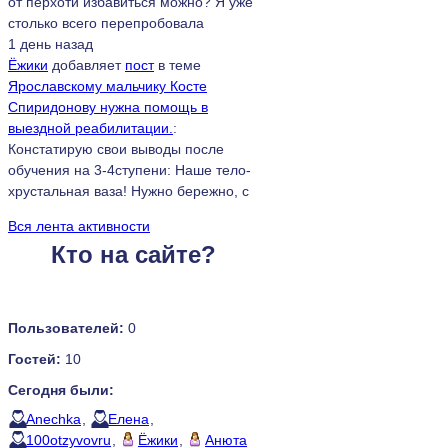
от перхоти избавиться можно? Я уже
столько всего перепробовала
1 день назад
Ёжики
добавляет
пост
в теме
Ярославскому мальчику Косте
Спиридонову нужна помощь в
выездной реабилитации.
:
Констатирую свои выводы после
обучения на 3-4ступени: Наше тело-
хрустальная ваза! Нужно бережно, с
Вся лента активности
Кто на сайте?
Пользователей:
0
Гостей:
10
Сегодня были:
Anechka
,
Елена
,
100otzyvovru
,
Ёжики
,
Анюта