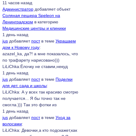
11 часов назад
Администратор
добавляет объект
Соляная пещера Speleon на
Ленинградском
в категорию
Медицинские центры и клиники
1 день назад
jus
добавляет
пост
в теме
Украшаем
дом к Новому году
:
azazel_ka, да?! а мне показалось, что
по трафарету нарисовано)))
LiLiChka:Ёлочку не ставим,некуд
1 день назад
jus
добавляет
пост
в теме
Поделки
для дет. сада и школы
:
LiLiChka: А у всех так красиво смотрю
получается... Я бы точно так не
смогла.))) Так это фотки из
1 день назад
jus
добавляет
пост
в теме
Уход за
волосами
:
LiLiChka: Девочки,а кто подскажет,как