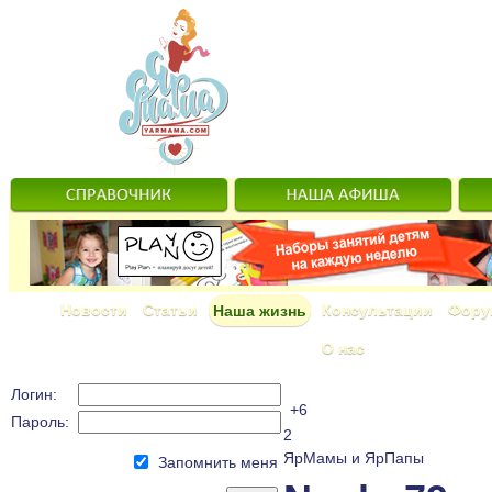
Новости
Статьи
Консультации
Фору
Наша жизнь
О нас
Логин:
+6
Пароль:
2
ЯрМамы и ЯрПапы
Запомнить меня