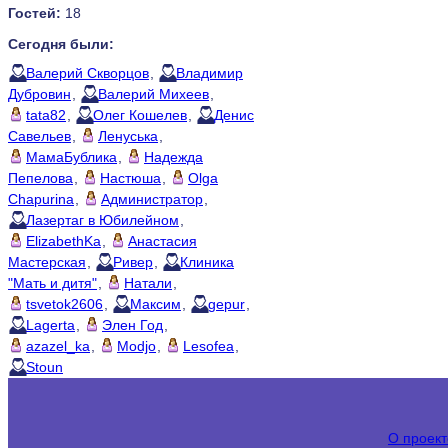
Гостей:
18
Сегодня были:
Валерий Скворцов
,
Владимир
Дубровин
,
Валерий Михеев
,
tata82
,
Олег Кошелев
,
Денис
Савельев
,
Ленуська
,
МамаБублика
,
Надежда
Пепелова
,
Настюша
,
Olga
Chapurina
,
Администратор
,
Лазертаг в Юбилейном
,
ElizabethKa
,
Анастасия
Мастерская
,
Ривер
,
Клиника
"Мать и дитя"
,
Натали
,
tsvetok2606
,
Максим
,
gepur
,
Lagerta
,
Элен Год
,
azazel_ka
,
Modjo
,
Lesofea
,
Stoun
О проект