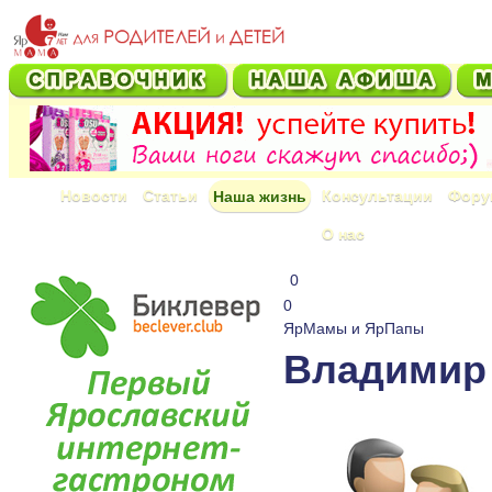
Новости
Статьи
Консультации
Фору
Наша жизнь
О нас
0
0
ЯрМамы и ЯрПапы
Владимир