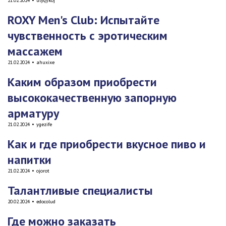
21.02.2024
•
ulyqykoj
ROXY Men's Club: Испытайте
чувственность с эротическим
массажем
21.02.2024
•
ahuxixe
Каким образом приобрести
высококачественную запорную
арматуру
21.02.2024
•
ygezife
Как и где приобрести вкусное пиво и
напитки
21.02.2024
•
ojorot
Талантливые специалисты
20.02.2024
•
edocolud
Где можно заказать