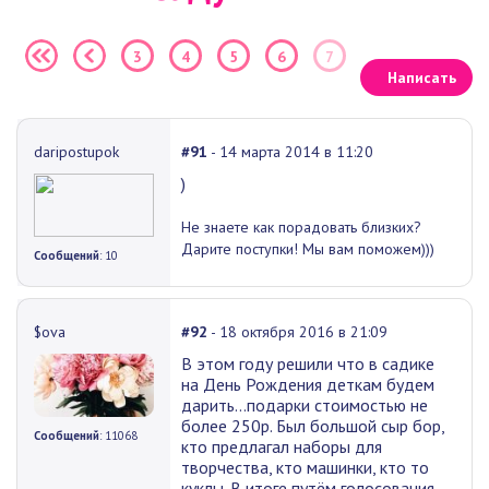
3
4
5
6
7
Написать
daripostupok
#91
- 14 марта 2014 в 11:20
)
Не знаете как порадовать близких?
Дарите поступки! Мы вам поможем)))
Сообщений
: 10
$ova
#92
- 18 октября 2016 в 21:09
В этом году решили что в садике
на День Рождения деткам будем
дарить...подарки стоимостью не
более 250р. Был большой сыр бор,
Сообщений
: 11068
кто предлагал наборы для
творчества, кто машинки, кто то
куклы. В итоге путём голосования