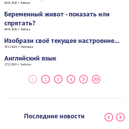
04.01.2020
•
Redisca
Беременный живот - показать или
спрятать?
04.01.2020
•
Redisca
Изобрази своё текущее настроение...
29.12.2019
•
Pelmeska
Английский язык
27.12.2019
•
Sashuta
1
2
3
4
Последние новости