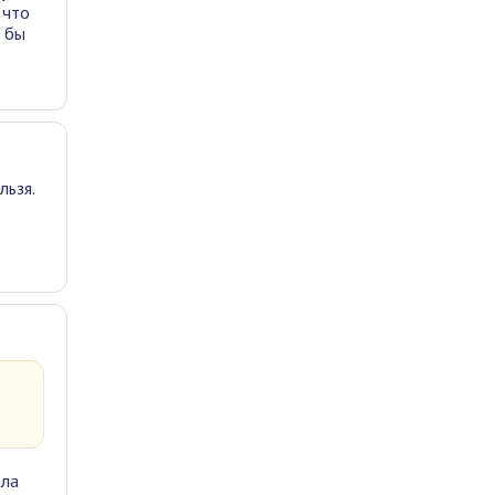
 что
е бы
льзя.
ала