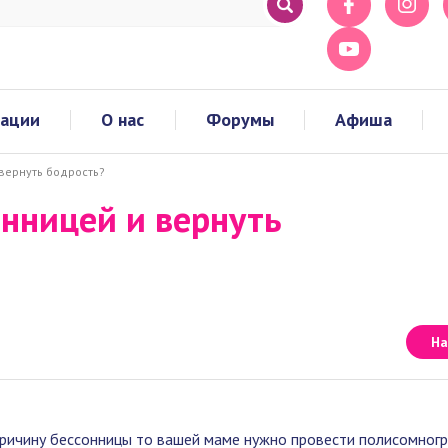
тации
О нас
Форумы
Афиша
 вернуть бодрость?
онницей и вернуть
На
 причину бессонницы то вашей маме нужно провести полисомног