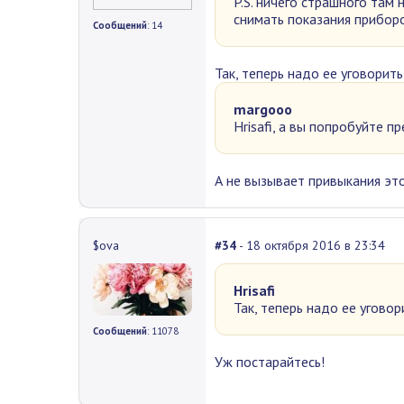
P.S. ничего страшного там 
снимать показания приборо
Сообщений
: 14
Так, теперь надо ее уговорить 
margooo
Hrisafi, a вы попробуйте 
А не вызывает привыкания эт
$ova
#34
- 18 октября 2016 в 23:34
Hrisafi
Так, теперь надо ее уговори
Сообщений
: 11078
Уж постарайтесь!