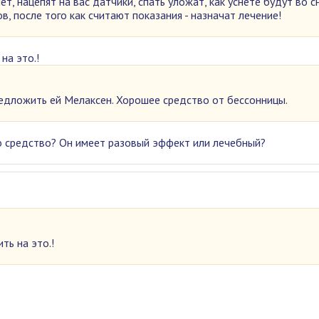
нет, нацепят на вас датчики, спать уложат, как уснёте будут во с
в, после того как считают показания - назначат лечение!
на это.!
предложить ей Мелаксен. Хорошее средство от бессонницы.
о средство? Он имеет разовый эффект или лечебный?
ть на это.!