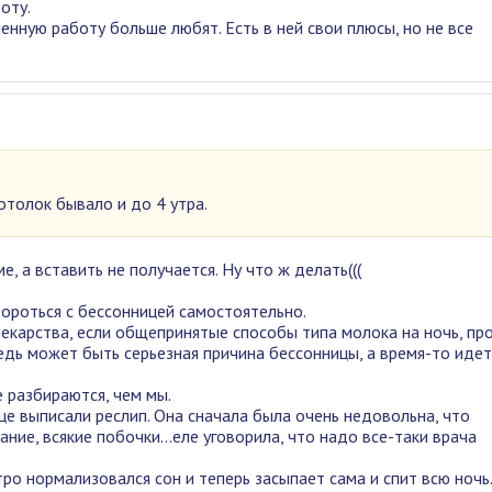
оту.
енную работу больше любят. Есть в ней свои плюсы, но не все
отолок бывало и до 4 утра.
е, а вставить не получается. Ну что ж делать(((
 бороться с бессонницей самостоятельно.
екарства, если общепринятые способы типа молока на ночь, про
Ведь может быть серьезная причина бессонницы, а время-то идет
 разбираются, чем мы.
це выписали реслип. Она сначала была очень недовольна, что
ие, всякие побочки...еле уговорила, что надо все-таки врача
тро нормализовался сон и теперь засыпает сама и спит всю ночь