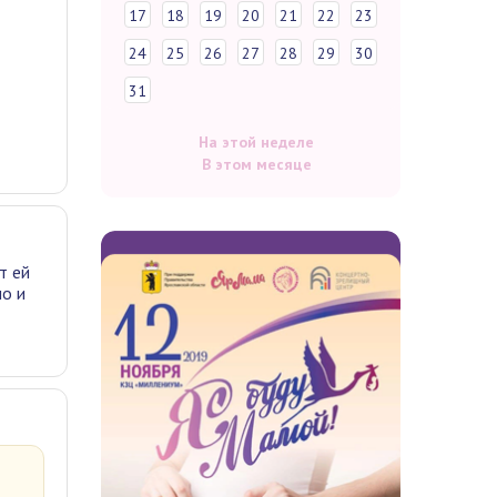
17
18
19
20
21
22
23
24
25
26
27
28
29
30
31
На этой неделе
В этом месяце
т ей
ло и