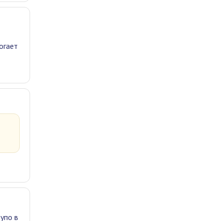
огает
тупо в