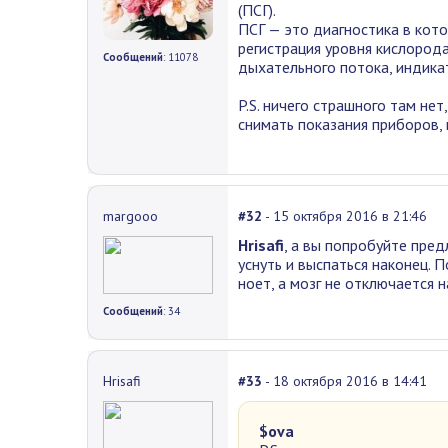
(ПСГ).
ПСГ — это диагностика в кото
регистрация уровня кислорода
Сообщений
: 11078
дыхательного потока, индика
P.S. ничего страшного там нет
снимать показания приборов, 
margooo
#32
- 15 октября 2016 в 21:46
Hrisafi
, a вы попробуйте пре
уснуть и выспаться наконец. П
ноет, а мозг не отключается н
Сообщений
: 34
Hrisafi
#33
- 18 октября 2016 в 14:41
$ova