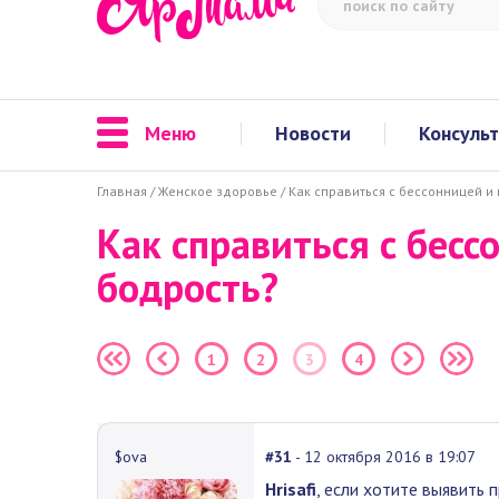
Меню
Новости
Консуль
Главная
/
Женское здоровье
/
Как справиться с бессонницей и
Как справиться с бесс
бодрость?
1
2
3
4
$ova
#31
- 12 октября 2016 в 19:07
Hrisafi
, если хотите выявить