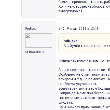
болеть, пришлось сменить раб
Хотя некоторые, наоборот, см
выдерживают.
Redisca
#40
- 9 июля 2018 в 13:43
miluska
А в будни считаю глядя в п
Сообщений
: 36
Нашла картинку как раз по тем
А если серьезно, то не стоит
Особенно не стоит покупать л
вечером и т.д. не помогают. 
проблема ухудшается.
Врачи все-таки в этом больше
Например, маме при бессонни
снотворные вызывают привыкан
слушать.
Ну и ниакого привыкания, быс