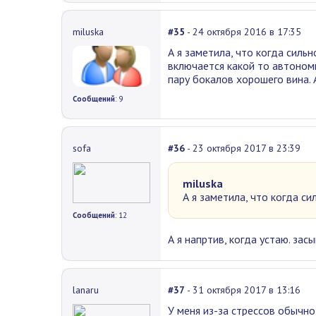
miluska
#35
- 24 октября 2016 в 17:35
А я заметила, что когда сильн
включается какой то автоном
пару бокалов хорошего вина. 
Сообщений
: 9
sofa
#36
- 23 октября 2017 в 23:39
miluska
А я заметила, что когда си
Сообщений
: 12
А я напртив, когда устаю. за
lanaru
#37
- 31 октября 2017 в 13:16
У меня из-за стрессов обычно