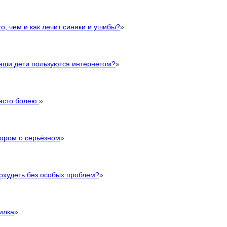
то, чем и как лечит синяки и ушибы?
»
аши дети пользуются интернетом?
»
асто болею.
»
ором о серьёзном
»
похудеть без особых проблем?
»
илка
»