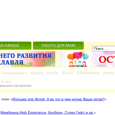
Консультации
Форум
Клубы
Блоги
Объявления
Детям
О нас
дняшнего настроения
 теме «
Игрушки для Детей. А во что и чем играю Ваши детки?
»
«
Мембрана High Experience, Калборн, Супер Гифт и др.
»