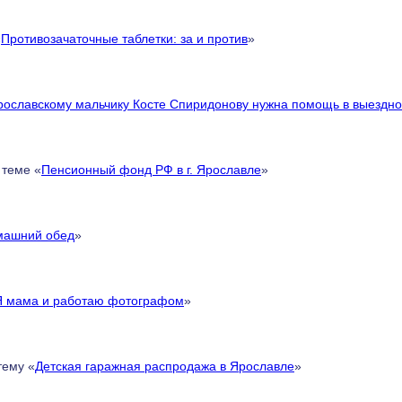
«
Противозачаточные таблетки: за и против
»
рославскому мальчику Косте Спиридонову нужна помощь в выездно
 теме «
Пенсионный фонд РФ в г. Ярославле
»
машний обед
»
Я мама и работаю фотографом
»
тему «
Детская гаражная распродажа в Ярославле
»