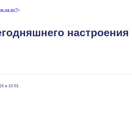
м на юг?
»
егодняшнего настроения
16 в 10:01