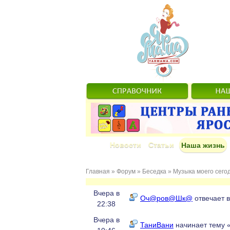
Новости
Статьи
Наша жизнь
Главная
»
Форум
»
Беседка
»
Музыка моего сего
Вчера в
Оч@ров@Шк@
отвечает в
22:38
Вчера в
ТаниВани
начинает тему 