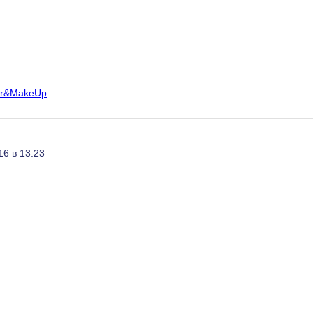
air&MakeUp
16 в 13:23