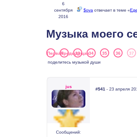
6
сентября
$ova
отвечает в теме «
Еде
2016
Музыка моего с
Первая
Предыдущая
33
34
35
36
37
поделитесь музыкой души
jus
#541
- 23 апреля 20
Сообщений: