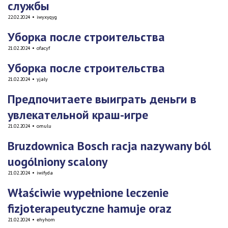
службы
22.02.2024
•
iwyxyqyg
Уборка после строительства
21.02.2024
•
ofacyf
Уборка после строительства
21.02.2024
•
yjaly
Предпочитаете выиграть деньги в
увлекательной краш-игре
21.02.2024
•
omulu
Bruzdownica Bosch racja nazywany ból
uogólniony scalony
21.02.2024
•
iwifyda
Właściwie wypełnione leczenie
fizjoterapeutyczne hamuje oraz
21.02.2024
•
ehyhom