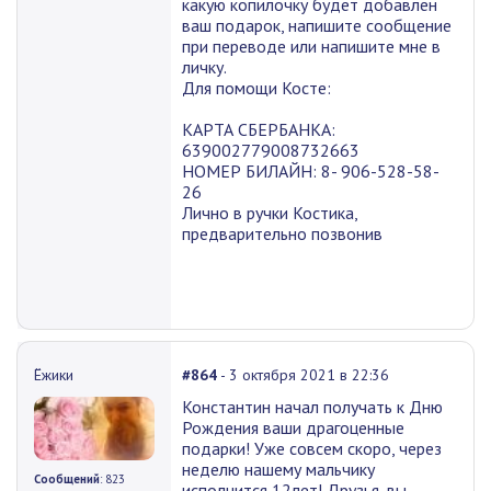
какую копилочку будет добавлен
ваш подарок, напишите сообщение
при переводе или напишите мне в
личку.
Для помощи Косте:
КАРТА СБЕРБАНКА:
639002779008732663
НОМЕР БИЛАЙН: 8- 906-528-58-
26
Лично в ручки Костика,
предварительно позвонив
Ёжики
#864
- 3 октября 2021 в 22:36
Константин начал получать к Дню
Рождения ваши драгоценные
подарки! Уже совсем скоро, через
неделю нашему мальчику
Сообщений
: 823
исполнится 12лет! Друзья, вы