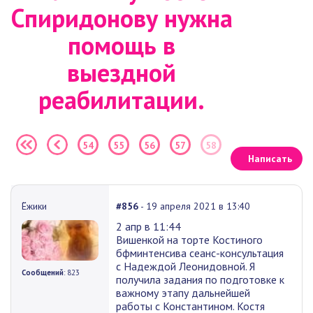
Спиридонову нужна
помощь в
выездной
реабилитации.
54
55
56
57
58
Написать
Ёжики
#856
- 19 апреля 2021 в 13:40
2 апр в 11:44
Вишенкой на торте Костиного
бфминтенсива сеанс-консультация
с Надеждой Леонидовной. Я
Сообщений
: 823
получила задания по подготовке к
важному этапу дальнейшей
работы с Константином. Костя