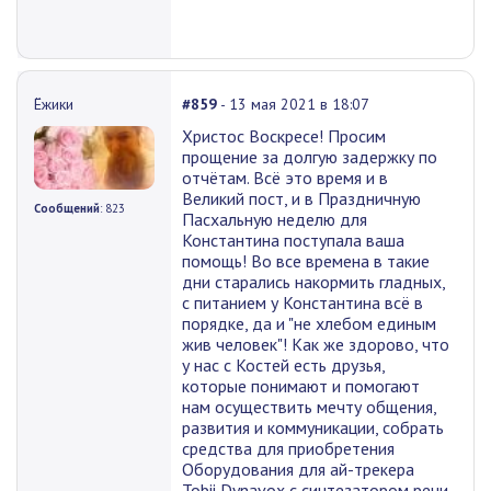
Ёжики
#859
- 13 мая 2021 в 18:07
Христос Воскресе! Просим
прощение за долгую задержку по
отчётам. Всё это время и в
Великий пост, и в Праздничную
Сообщений
: 823
Пасхальную неделю для
Константина поступала ваша
помощь! Во все времена в такие
дни старались накормить гладных,
с питанием у Константина всё в
порядке, да и "не хлебом единым
жив человек"! Как же здорово, что
у нас с Костей есть друзья,
которые понимают и помогают
нам осуществить мечту общения,
развития и коммуникации, собрать
средства для приобретения
Оборудования для ай-трекера
Tobii Dynavox с синтезатором речи