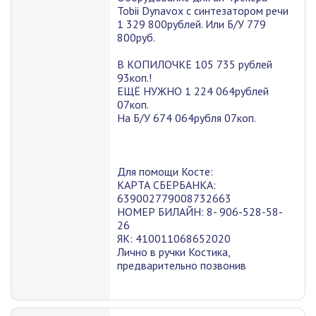
Tobii Dynavox с синтезатором речи
1 329 800рублей. Или Б/У 779
800руб.
В КОПИЛОЧКЕ 105 735 рублей
93коп.!
ЕЩЁ НУЖНО 1 224 064рублей
07коп.
На Б/У 674 064рубля 07коп.
Для помощи Косте:
КАРТА СБЕРБАНКА:
639002779008732663
НОМЕР БИЛАЙН: 8- 906-528-58-
26
ЯК: 410011068652020
Лично в ручки Костика,
предварительно позвонив