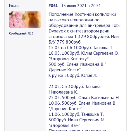
Ёжики
#861
- 15 июня 2021 в 20:51
Пополнение Костиной копилочки
на высокотехнологичное
оборудование для ай-трекера Tobii
Dynavox с синтезатором речи
Сообщений
: 823
стоимостью 1 329 800рублей. Или
Б/У 779 800руб.
15.05 на СБ 1000руб. Танюша Т
18.05. 1000руб. Юлия Сергеевна О.
"Здоровья Костику!"
500 руб. Елена Ивановна В. "
Дарение Косте"
в ручки 500руб. Юлия Л.
23.05. СБ 300руб. Татьяна
Николаевна К.
25.05. 500руб. Ольга Васильевна Н.
10.06. 500руб. Елена Ивановна В.
"Дарение Косте"
11.06. 1000руб. Танюшка Т.
5000руб. Иван Сергеевич М
"Здоровья Вам"
Помогать легче, чем просить,