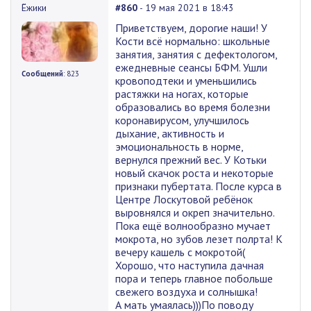
Ёжики
#860
- 19 мая 2021 в 18:43
Приветствуем, дорогие наши! У
Кости всё нормально: школьные
занятия, занятия с дефектологом,
ежедневные сеансы БФМ. Ушли
Сообщений
: 823
кровоподтеки и уменьшились
растяжки на ногах, которые
образовались во время болезни
коронавирусом, улучшилось
дыхание, активность и
эмоциональность в норме,
вернулся прежний вес. У Котьки
новый скачок роста и некоторые
признаки пубертата. После курса в
Центре Лоскутовой ребёнок
выровнялся и окреп значительно.
Пока ещё волнообразно мучает
мокрота, но зубов лезет полрта! К
вечеру кашель с мокротой(
Хорошо, что наступила дачная
пора и теперь главное побольше
свежего воздуха и солнышка!
А мать умаялась)))По поводу