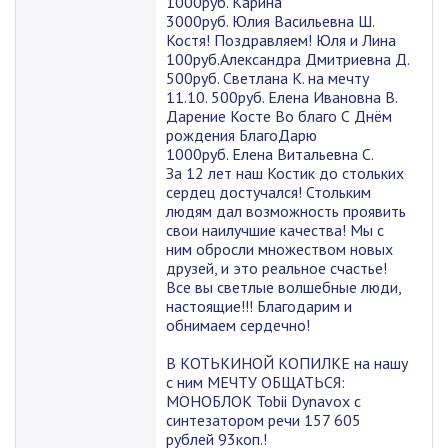
1000руб. Карина
3000руб. Юлия Васильевна Ш.
Костя! Поздравляем! Юля и Лина
100руб.Александра Дмитриевна Д.
500руб. Светлана К. на мечту
11.10. 500руб. Елена Ивановна В.
Дарение Косте Во благо С Днём
рождения БлагоДарю
1000руб. Елена Витальевна С.
За 12 лет наш Костик до стольких
сердец достучался! Стольким
людям дал возможность проявить
свои наилучшие качества! Мы с
ним обросли множеством новых
друзей, и это реальное счастье!
Все вы светлые волшебные люди,
настоящие!!! Благодарим и
обнимаем сердечно!
В КОТЬКИНОЙ КОПИЛКЕ на нашу
с ним МЕЧТУ ОБЩАТЬСЯ:
МОНОБЛОК Tobii Dynavox с
синтезатором речи 157 605
рублей 93коп.!