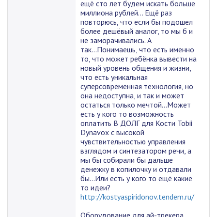
ещё сто лет будем искать больше
миллиона рублей... Ещё раз
повторюсь, что если бы подошел
более дешёвый аналог, то мы б и
не заморачивались. А
так...Понимаешь, что есть именно
то, что может ребёнка вывести на
новый уровень общения и жизни,
что есть уникальная
суперсовременная технология, но
она недоступна, и так и может
остаться только мечтой...Может
есть у кого то возможность
оплатить В ДОЛГ для Кости Tobii
Dynavox с высокой
чувствительностью управления
взглядом и синтезатором речи, а
мы бы собирали бы дальше
денежку в копилочку и отдавали
бы...Или есть у кого то ещё какие
то идеи?
http://kostyaspiridonov.tendem.ru/
Оборудование для ай-трекера