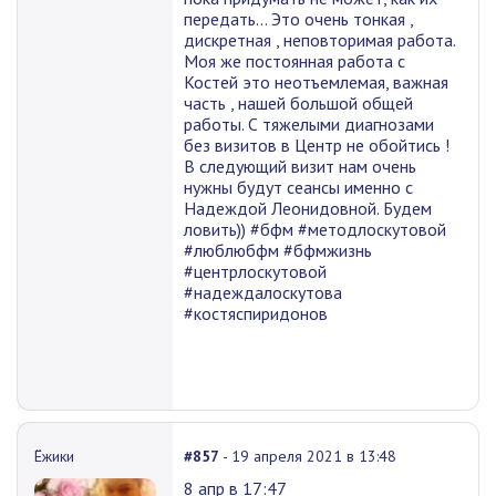
передать... Это очень тонкая ,
дискретная , неповторимая работа.
Моя же постоянная работа с
Костей это неотъемлемая, важная
часть , нашей большой общей
работы. С тяжелыми диагнозами
без визитов в Центр не обойтись !
В следующий визит нам очень
нужны будут сеансы именно с
Надеждой Леонидовной. Будем
ловить)) #бфм #методлоскутовой
#люблюбфм #бфмжизнь
#центрлоскутовой
#надеждалоскутова
#костяспиридонов
Ёжики
#857
- 19 апреля 2021 в 13:48
8 апр в 17:47