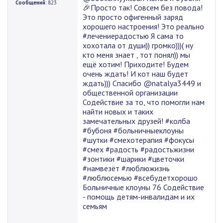
Сообщений
: 823
🎉Просто так! Совсем без повода!
Это просто офигенный заряд
хорошего настроения! Это реально
#лечениерадостью Я сама то
хохотала от души)) громко)))( ну
кто меня знает , тот понял)) мы
ещё хотим! Приходите! Будем
очень ждать! И кот наш будет
ждать))) Спасибо @natalya3449 и
общественной организации
Содействие за то, что помогли нам
найти новых и таких
замечательных друзей! #колба
#бубоня #больничныеклоуны
#шутки #смехотерапия #фокусы
#смех #радость #радостьжизни
#зонтики #шарики #цветочки
#намвезёт #люблюжизнь
#люблюсемью #всебудетхорошо
Больничные клоуны 76 Содействие
- помощь детям-инвалидам и их
семьям