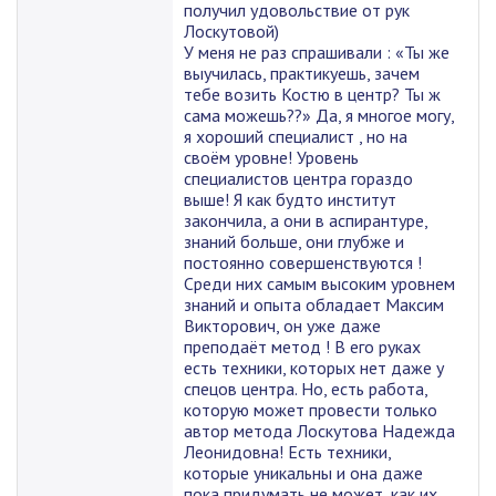
получил удовольствие от рук
Лоскутовой)
У меня не раз спрашивали : «Ты же
выучилась, практикуешь, зачем
тебе возить Костю в центр? Ты ж
сама можешь??» Да, я многое могу,
я хороший специалист , но на
своём уровне! Уровень
специалистов центра гораздо
выше! Я как будто институт
закончила, а они в аспирантуре,
знаний больше, они глубже и
постоянно совершенствуются !
Среди них самым высоким уровнем
знаний и опыта обладает Максим
Викторович, он уже даже
преподаёт метод ! В его руках
есть техники, которых нет даже у
спецов центра. Но, есть работа,
которую может провести только
автор метода Лоскутова Надежда
Леонидовна! Есть техники,
которые уникальны и она даже
пока придумать не может, как их