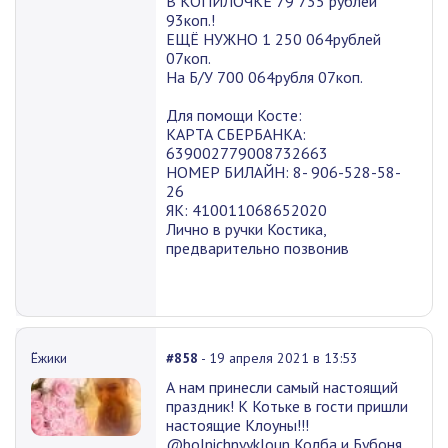
В КОПИЛОЧКЕ 79 735 рублей
93коп.!
ЕЩЁ НУЖНО 1 250 064рублей
07коп.
На Б/У 700 064рубля 07коп.
Для помощи Косте:
КАРТА СБЕРБАНКА:
639002779008732663
НОМЕР БИЛАЙН: 8- 906-528-58-
26
ЯК: 410011068652020
Лично в ручки Костика,
предварительно позвонив
Ёжики
#858
- 19 апреля 2021 в 13:53
А нам принесли самый настоящий
праздник! К Котьке в гости пришли
настоящие Клоуны!!!
@bolnichnyykloun Колба и Бубоня