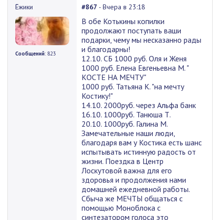
Ёжики
#867
- Вчера в 23:18
В обе Котькины копилки
продолжают поступать ваши
подарки, чему мы несказанно рады
и благодарны!
Сообщений
: 823
12.10. СБ 1000 руб. Оля и Женя
1000 руб. Елена Евгеньевна М. "
КОСТЕ НА МЕЧТУ"
1000 руб. Татьяна К. "на мечту
Костику!"
14.10. 2000руб. через Альфа банк
16.10. 1000руб. Танюша Т.
20.10. 1000руб. Галина М.
Замечательные наши люди,
благодаря вам у Костика есть шанс
испытывать истинную радость от
жизни. Поездка в Центр
Лоскутовой важна для его
здоровья и продолжения нами
домашней ежедневной работы.
Сбыча же МЕЧТЫ общаться с
помощью Моноблока с
синтезатором голоса это