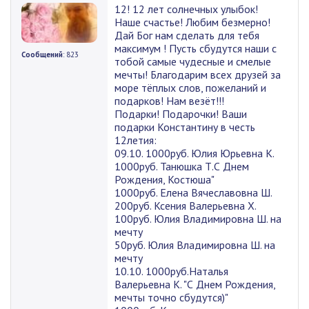
12! 12 лет солнечных улыбок!
Наше счастье! Любим безмерно!
Дай Бог нам сделать для тебя
максимум ! Пусть сбудутся наши с
Сообщений
: 823
тобой самые чудесные и смелые
мечты! Благодарим всех друзей за
море тёплых слов, пожеланий и
подарков! Нам везёт!!!
Подарки! Подарочки! Ваши
подарки Константину в честь
12летия:
09.10. 1000руб. Юлия Юрьевна К.
1000руб. Танюшка Т.С Днем
Рождения, Костюша"
1000руб. Елена Вячеславовна Ш.
200руб. Ксения Валерьевна Х.
100руб. Юлия Владимировна Ш. на
мечту
50руб. Юлия Владимировна Ш. на
мечту
10.10. 1000руб.Наталья
Валерьевна К. "С Днем Рождения,
мечты точно сбудутся)"