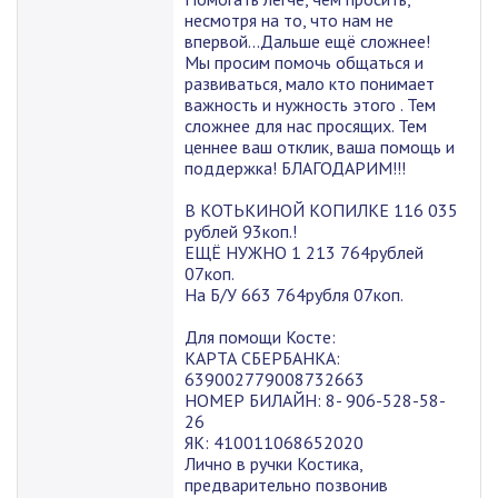
несмотря на то, что нам не
впервой...Дальше ещё сложнее!
Мы просим помочь общаться и
развиваться, мало кто понимает
важность и нужность этого . Тем
сложнее для нас просящих. Тем
ценнее ваш отклик, ваша помощь и
поддержка! БЛАГОДАРИМ!!!
В КОТЬКИНОЙ КОПИЛКЕ 116 035
рублей 93коп.!
ЕЩЁ НУЖНО 1 213 764рублей
07коп.
На Б/У 663 764рубля 07коп.
Для помощи Косте:
КАРТА СБЕРБАНКА:
639002779008732663
НОМЕР БИЛАЙН: 8- 906-528-58-
26
ЯК: 410011068652020
Лично в ручки Костика,
предварительно позвонив