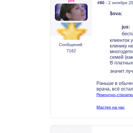
jus
#80
- 2 октября 20
$ova:
jus:
бесп
клиенток 
Сообщений:
клинику не
7182
многодетн
семей (ка
В платных
значит лу
Раньше в обычны
врача, всё остал
Ремонтно-строите
Мастер на час