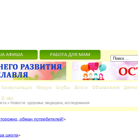
Консультации
Форум
Клубы
Блоги
Объявления
Детям
О нас
вета
»
Новости: здоровье, медицина, исследования
торожно, обман потребителей!
»
ша школа
»