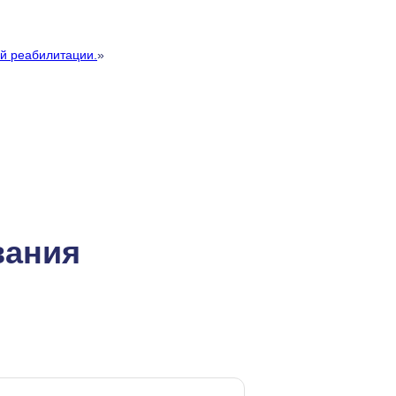
й реабилитации.
»
вания