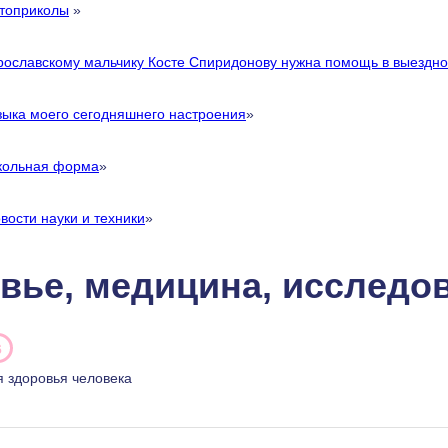
топриколы
»
рославскому мальчику Косте Спиридонову нужна помощь в выездно
ыка моего сегодняшнего настроения
»
ольная форма
»
вости науки и техники
»
вье, медицина, исследо
6
 здоровья человека