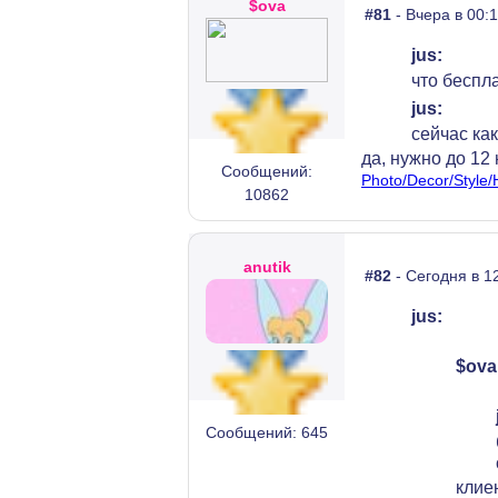
$ova
#81
- Вчера в 00:
jus:
что беспл
jus:
сейчас как
да, нужно до 12
Сообщений:
Photo/Decor/Style
10862
anutik
#82
- Сегодня в 1
jus:
$ova
Сообщений: 645
клие