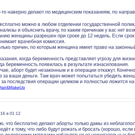
-то наверно делают по медицинским показаниям, по направ
есплатно можно в любом отделении государственной поликл
ализы и объяснить врачу, по каким причинам у вас нет воз
анию женщины разрешен при сроке до 12 недель. Если сро
инимает врачебная комиссия.
олько причин, по которым женщина имеет право на законный
азания, когда беременность представляет угрозу для жизни
да беременность появилась в результате изнасилования.
чае, аборт будет незаконным и в операции откажут. Конечн
з за ваши деньги. Там врач может попытаться убедить женщи
 за последствия операции целиком и полностью ложится на
/Hair&MakeUp
16 в 01:12
маю, что бесплатно делают аборты только дамы из неблагопо
едёт к тому, что либо будут рожать и бросать (хорошо, если 
 же дедовскими методами избавляться от нежелательных бер