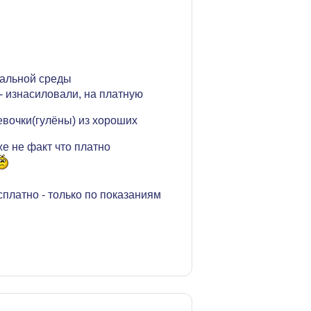
иальной среды
 - изнасиловали, на платную
евочки(гулёны) из хороших
же не факт что платно
платно - только по показаниям