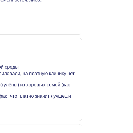
ой среды
асиловали, на платную клинику нет
(гулёны) из хороших семей (как
акт что платно значит лучше...и