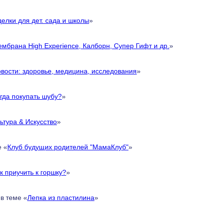
елки для дет. сада и школы
»
мбрана High Experience, Калборн, Супер Гифт и др.
»
вости: здоровье, медицина, исследования
»
гда покупать шубу?
»
ьтура & Искусство
»
е «
Клуб будущих родителей "МамаКлуб"
»
к приучить к горшку?
»
в теме «
Лепка из пластилина
»