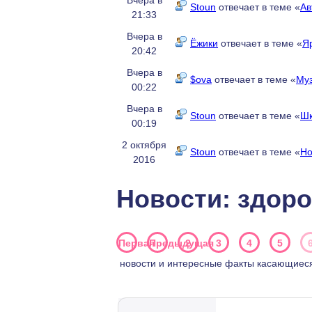
Вчера в
Stoun
отвечает в теме «
Ав
21:33
Вчера в
Ёжики
отвечает в теме «
Я
20:42
Вчера в
$ova
отвечает в теме «
Муз
00:22
Вчера в
Stoun
отвечает в теме «
Шк
00:19
2 октября
Stoun
отвечает в теме «
Но
2016
Новости: здоро
Первая
Предыдущая
2
3
4
5
новости и интересные факты касающиеся