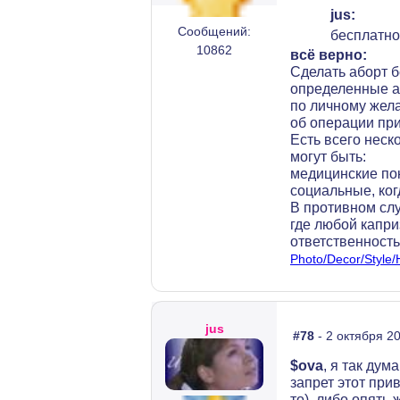
jus:
Сообщений:
бесплатно
10862
всё верно:
Сделать аборт б
определенные ан
по личному жел
об операции пр
Есть всего неск
могут быть:
медицинские пок
социальные, ког
В противном слу
где любой капри
ответственность
Photo/Decor/Style
jus
#78
- 2 октября 20
$ova
, я так ду
запрет этот прив
то), либо опять