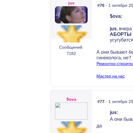
jus
#76
- 1 октября 20
$ova:
jus
, вчера
АБОРТЫ
усугубится
Сообщений:
А они бывают б
7182
гинеколога, не?
Ремонтно-строите
Мастер на час
$ova
#77
- 1 октября 20
jus:
А они быв
да