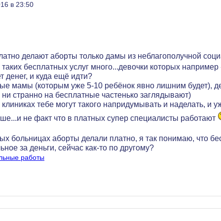
16 в 23:50
латно делают аборты только дамы из неблагополучной соц
у таких бесплатных услуг много...девочки которых например
т денег, и куда ещё идти?
ые мамы (которым уже 5-10 ребёнок явно лишним будет), д
к ни странно на бесплатные частенько заглядывают)
 клиниках тебе могут такого напридумывать и наделать, и у
чше...и не факт что в платных супер специалисты работают
х больницах аборты делали платно, я так понимаю, что бес
ьное за деньги, сейчас как-то по другому?
льные работы