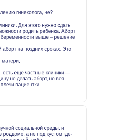
лению гинеколога, не?
иники. Для этого нужно сдать
можности родить ребенка. Аборт
к беременности выше – решение
 аборт на поздних сроках. Это
 матери;
о, есть еще частные клиники —
ну не делать аборт, но вся
 плечи пациентки.
лучной социальной среды, и
в роддоме, а не под кустом где-
еменностей, либо...