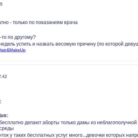
19
атно - только по показаниям врача
-то по другому?
 недель успеть и назвать весомую причину (по которой девуш
/Hair&MakeUp
2:42
:
jus:
бесплатно делают аборты только дамы из неблагополучной
среды
нток у таких бесплатных услуг много...девочки которых напр