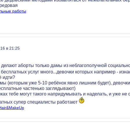
бредовая
льные работы
16 в 21:25
 делают аборты только дамы из неблагополучной социальн
х бесплатных услуг много...девочки которых например - изн
ё идти?
ы (которым уже 5-10 ребёнок явно лишним будет), девочки
есплатные частенько заглядывают)
ках тебе могут такого напридумывать и наделать, и уже не ф
платных супер специалисты работают
/Hair&MakeUp