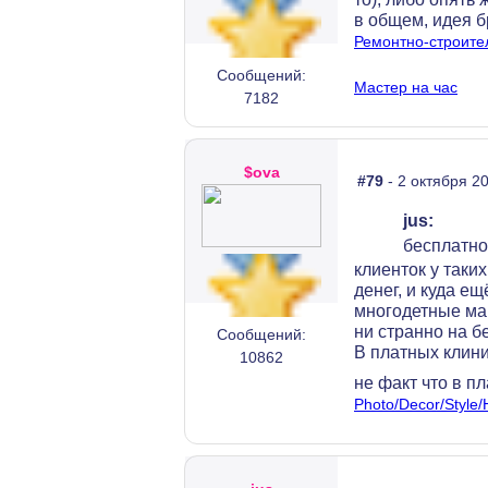
в общем, идея 
Ремонтно-строите
Сообщений:
Мастер на час
7182
$ova
#79
- 2 октября 20
jus:
бесплатно
клиенток у таки
денег, и куда ещ
многодетные мам
ни странно на б
Сообщений:
В платных клини
10862
не факт что в 
Photo/Decor/Style