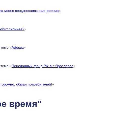
ка моего сегодняшнего настроения
»
любит сильнее?
»
 теме «
Афиша
»
 теме «
Пенсионный фонд РФ в г. Ярославле
»
торожно, обман потребителей!
»
ое время"