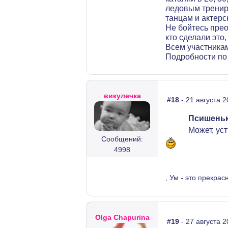
ледовым трениро
танцам и актерс
Не бойтесь прео
кто сделали это
Всем участникам
Подробности по 
викулечка
#18
- 21 августа 2
Псишеньк
Может, ус
Сообщений:
4998
, Ум - это прекрас
Olga Chapurina
#19
- 27 августа 2