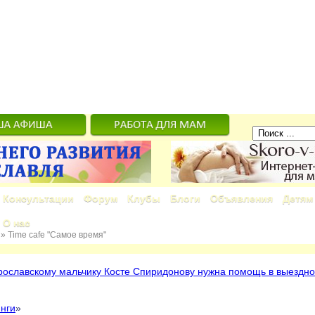
Консультации
Форум
Клубы
Блоги
Объявления
Детям
О нас
»
Time cafe "Самое время"
рославскому мальчику Косте Спиридонову нужна помощь в выездно
инги
»