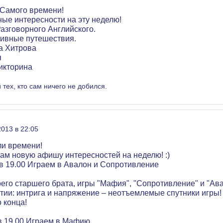
 Самого времени!
ные интересности на эту неделю!
Разговорного Английского.
тивные путешествия.
а Хитрова
я
викторина
 тех, кто сам ничего не добился.
2013 в 22:05
ли времени!
ам новую афишу интересностей на неделю! :)
) в 19.00 Играем в Авалон и Сопротивление
оего старшего брата, игры "Мафия", "Сопротивление" и "Ава
тии: интрига и напряжение – неотъемлемые спутники игры
 конца!
) в 19.00 Играем в Мафию