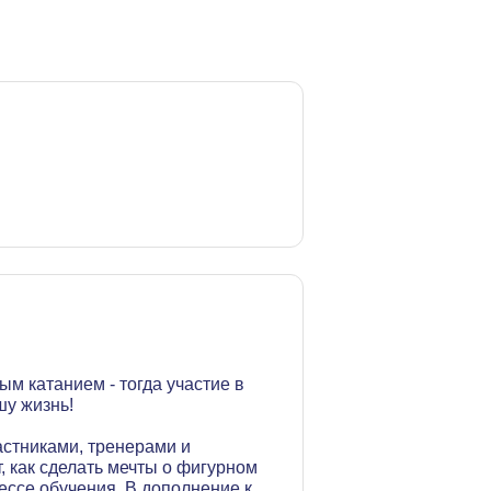
ым катанием - тогда участие в
шу жизнь!
частниками, тренерами и
, как сделать мечты о фигурном
цессе обучения. В дополнение к