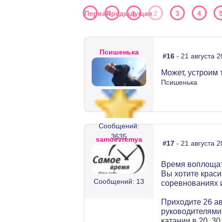
Первая
Предыдущая
1
2
3
4
Псишенька
#16
- 21 августа 2
Может, устроим 
Псишенька
Сообщений:
3635
samoevremya
#17
- 21 августа 2
Время воплоща
Вы хотите краси
Сообщений: 13
соревнованиях и
Приходите 26 ав
руководителями 
катании в 20, 3