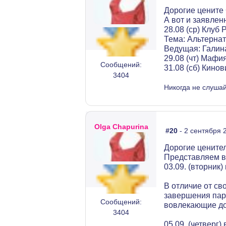
Дорогие цените
А вот и заявлен
28.08 (ср) Клуб 
Тема: Альтерна
Ведущая: Галин
29.08 (чт) Мафи
Сообщений:
31.08 (сб) Кино
3404
Никогда не слушай
Olga Chapurina
#20
- 2 сентября 
Дорогие цените
Представляем в
03.09. (вторник
В отличие от св
завершения пар
Сообщений:
вовлекающие до
3404
05.09. (четверг