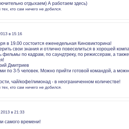
лючительно отдыхаем) А работаем здесь)
 тех, кто сам ничего не добился.
2013 в 15:16
бря в 19.00 состоится еженедельная Киновикторина!
рить свои знания и отлично повеселиться в хорошей комп
 фильмы по кадрам, по саундтреку, по режиссерам, а так
я!
рий Дмитриев
и по 3-5 человек. Можно прийти готовой командой, а можно
дости, чай/кофе/лимонад - в неограниченном количестве!
 тех, кто сам ничего не добился.
 2013 в 21:33
ли самого времени!