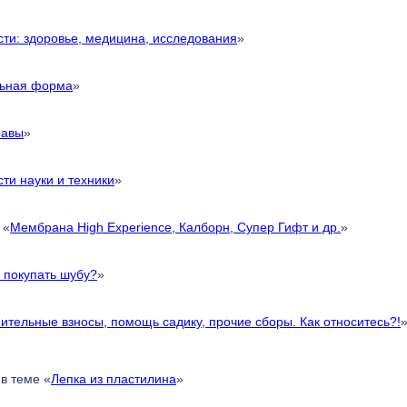
сти: здоровье, медицина, исследования
»
ьная форма
»
равы
»
ти науки и техники
»
 «
Мембрана High Experience, Калборн, Супер Гифт и др.
»
 покупать шубу?
»
ительные взносы, помощь садику, прочие сборы. Как относитесь?!
в теме «
Лепка из пластилина
»