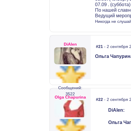
07.09 . (суббота
По нашей славно
Ведущий меропр
Никогда не слушай
DiAlen
#21
- 2 сентября 
Ольга Чапурин
Сообщений:
3522
Olga Chapurina
#22
- 2 сентября 
DiAlen:
Ольга Ча