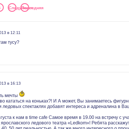
5
Следующая
Последняя
013 в 12:11
там тусу?
013 в 16:13
ть мечты
во кататься на коньках?! И А может, Вы занимаетесь фигурн
 ледовых спектаклях добавят интереса и адреналина в Ва
густа к нам в time cafe Самое время в 19.00 на встречу с у
ярославского ледового театра «Ledkom»! Ребята расскажут
0, 40, 50 лет реальностью. А так же много интересного о про