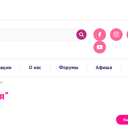
тации
О нас
Форумы
Афиша
я"
я"
На