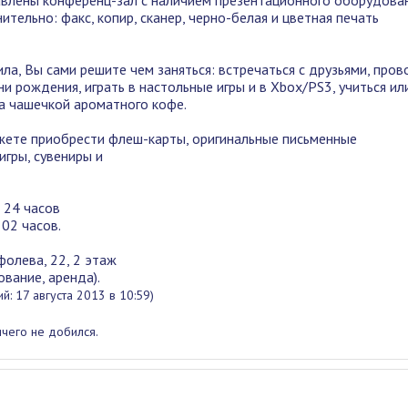
авлены конференц-зал с наличием презентационного оборудова
ительно: факс, копир, сканер, черно-белая и цветная печать
ла, Вы сами решите чем заняться: встречаться с друзьями, про
и рождения, играть в настольные игры и в Xbox/PS3, учиться ил
а чашечкой ароматного кофе.
жете приобрести флеш-карты, оригинальные письменные
игры, сувениры и
о 24 часов
 02 часов.
ефолева, 22, 2 этаж
ование, аренда).
й: 17 августа 2013 в 10:59)
ичего не добился.