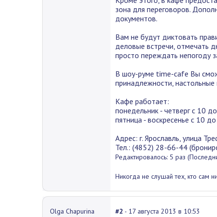
Кроме этого, в кафе предост
зона для переговоров. Дополн
документов.
Вам не будут диктовать прави
деловые встречи, отмечать дн
просто переждать непогоду з
В шоу-руме time-cafe Вы смо
принадлежности, настольные 
Кафе работает:
понедельник - четверг с 10 д
пятница - воскресенье с 10 до
Адрес: г. Ярославль, улица Тр
Тел.: (4852) 28-66-44 (бронир
Редактировалось: 5 раз (Последни
Никогда не слушай тех, кто сам н
Olga Chapurina
#2
- 17 августа 2013 в 10:53