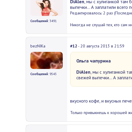
DiAlen
, мы с хулиганкой там 
выпечки... А заплатили всего 
Редактировалось: 2 раз (Последни
Сообщений
: 3491
Никогда не слушай тех, кто сам н
bezNIKа
#12
- 20 августа 2013 в 21:59
Ольга чапурина
DiAlen
, мы с хулиганкой та
Сообщений
: 9543
свежей выпечки... А заплат
вкусного кофе, и вкусных пече
Только привыкнешь к хорошей жиз