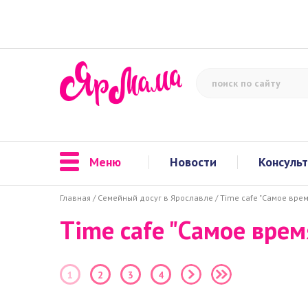
Меню
Новости
Консуль
Главная
/
Семейный досуг в Ярославле
/
Time cafe "Самое врем
Time cafe "Самое врем
1
2
3
4