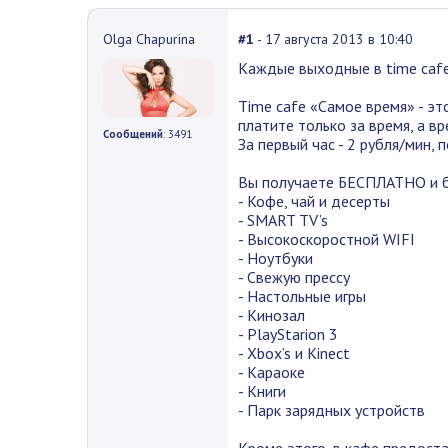
Olga Chapurina
#1
- 17 августа 2013 в 10:40
Каждые выходные в time cafe
Time cafe «Самое время» - эт
платите только за время, а вре
Сообщений
: 3491
За первый час - 2 рубля/мин, 
Вы получаете БЕСПЛАТНО и б
- Кофе, чай и десерты
- SMART TV’s
- Высокоскоростной WIFI
- Ноутбуки
- Свежую прессу
- Настольные игры
- Кинозал
- PlayStarion 3
- Xbox’s и Kinect
- Караоке
- Книги
- Парк зарядных устройств