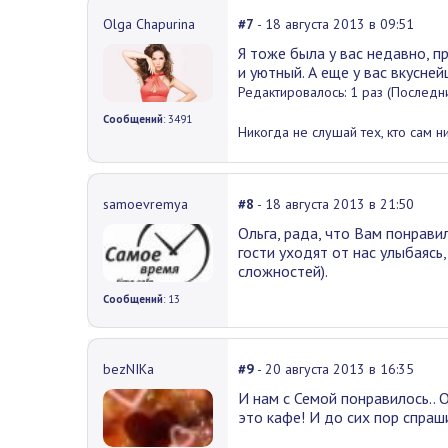
Olga Chapurina
#7
- 18 августа 2013 в 09:51
Я тоже была у вас недавно, п
и уютный. А еще у вас вкусне
Редактировалось: 1 раз (Последни
Сообщений
: 3491
Никогда не слушай тех, кто сам н
samoevremya
#8
- 18 августа 2013 в 21:50
Ольга, рада, что Вам понравил
гости уходят от нас улыбаясь
сложностей).
Сообщений
: 13
bezNIKа
#9
- 20 августа 2013 в 16:35
И нам с Семой понравилось.. 
это кафе! И до сих пор спраш