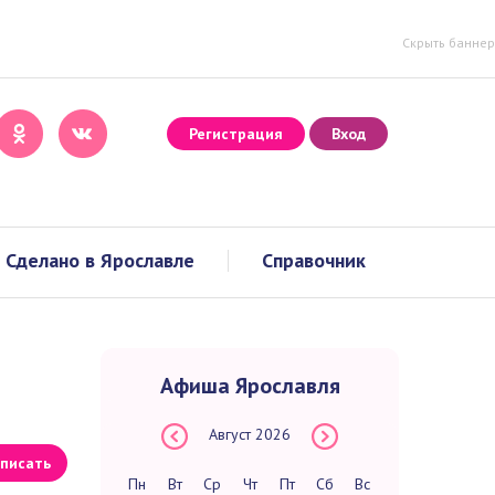
Скрыть баннер
Регистрация
Вход
Сделано в Ярославле
Справочник
Афиша Ярославля
Август
2026
писать
Пн
Вт
Ср
Чт
Пт
Сб
Вс