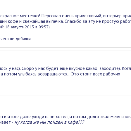
рекрасное местечко! Персонал очень приветливый, интерьер при
йший кофе и свежайшая выпечка. Спасибо за эту не простую работ
й: 18 августа 2013 в 09:53)
ичего не добился.
ось у нас). Скоро у нас будет еще вкусное какао, заходите). Ког
, а потом улыбаясь возвращаются... Это стоит всех рабочих
Он в итоге даже уходить не хотел, и потом долго звал меня снов
ивает -
ну когда же мы пойдем в кафе???