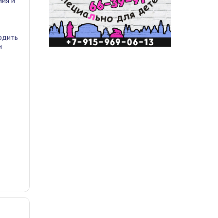
ния и
водить
и