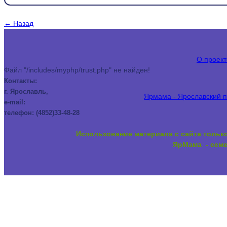
← Назад
О проект
Файл "/includes/myphp/trust.php" не найден!
Контакты:
г. Ярославль,
Ярмама - Ярославский п
e-mail:
телефон: (4852)33-48-28
Использование материала с сайта тольк
ЯрМама - семе