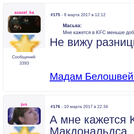
azazel_ka
#175
- 8 марта 2017 в 12:12
Маська:
Мне кажется в KFC меньше доб
Не вижу разниц
Сообщений:
3393
Мадам Белошвейк
jus
#176
- 10 марта 2017 в 22:34
А мне кажется
Макдональдса