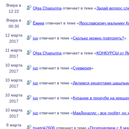
Вчера в
Olga Chapurina
отвечает в теме «
Задай вопрос сп
12:22
Вчера в
Ёжики
отвечает в теме «
Ярославскому мальчику К
00:30
12 марта
jus
отвечает в теме «
Сколько можно повторять?
»
2017
11 марта
Olga Chapurina
отвечает в теме «
КОНКУРСЫ от 
2017
10 марта
jus
отвечает в теме «
Суеверия
»
2017
10 марта
jus
отвечает в теме «
Делимся рецептами шашлык
2017
10 марта
jus
отвечает в теме «
Купание в проруби на креще
2017
10 марта
jus
отвечает в теме «
МакДоналдс - все гнобят, но 
2017
8 марта
tsvetok2606
отвечает в теме «
Поздравляем с 8 ма