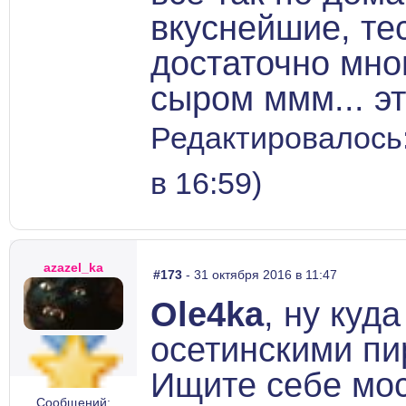
вкуснейшие, те
достаточно мно
сыром ммм... э
Редактировалось:
в 16:59)
azazel_ka
#173
- 31 октября 2016 в 11:47
Ole4ka
, ну куд
осетинскими пи
Ищите себе мос
Сообщений: