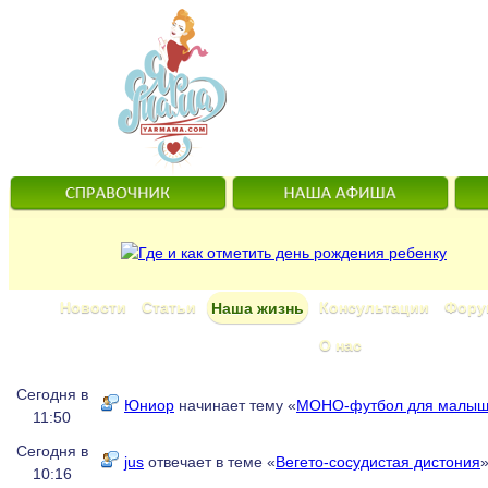
Новости
Статьи
Консультации
Фору
Наша жизнь
О нас
Сегодня в
Юниор
начинает тему «
МОНО-футбол для малыш
11:50
Сегодня в
jus
отвечает в теме «
Вегето-сосудистая дистония
10:16