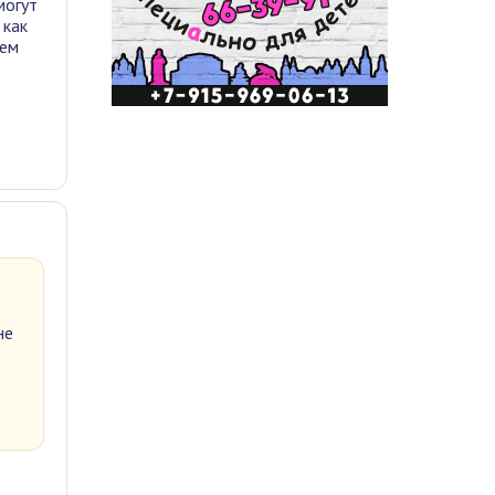
могут
 как
тем
не