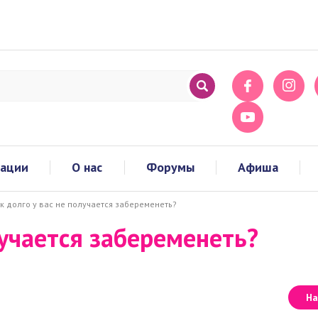
тации
О нас
Форумы
Афиша
к долго у вас не получается забеременеть?
лучается забеременеть?
На