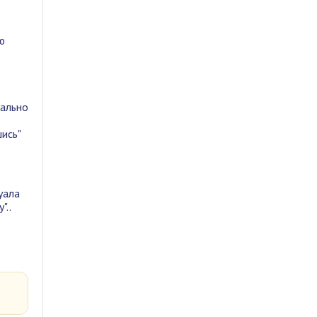
ю
мально
ись"
уала
"..