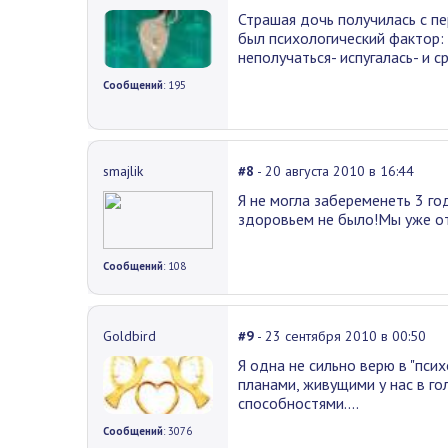
Страшая дочь получилась с пе
был психологический фактор: 
неполучаться- испугалась- и с
Сообщений
: 195
smajlik
#8
- 20 августа 2010 в 16:44
Я не могла забеременеть 3 го
здоровьем не было!Мы уже отча
Сообщений
: 108
Goldbird
#9
- 23 сентября 2010 в 00:50
Я одна не сильно верю в "пси
планами, живущими у нас в г
способностями....
Сообщений
: 3076