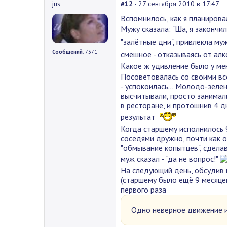
jus
#12
- 27 сентября 2010 в 17:47
Вспомнилось, как я планирова
Мужу сказала: "Ша, я закончил
"залётные дни", привлекла муж
Сообщений
: 7371
смешное - отказываясь от алк
Какое ж удивление было у мен
Посоветовалась со своими вс
- успокоилась... Молодо-зеле
высчитывали, просто занимали
в ресторане, и протошнив 4 д
результат
Когда старшему исполнилось 9
соседями дружно, почти как од
"обмывание копытцев", сделав 
муж сказал - "да не вопрос!"
На следующий день, обсудив в
(старшему было ещё 9 месяцев
первого раза
Одно неверное движение и