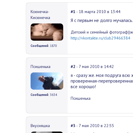
Ксюнечка-
#1
- 18 марта 2010 в 13:44
Кисюнечка
Я с первым не долго мучалась..м
Детский и семейный фотограф))ж
http://vkontakte.ru/club29466384
Сообщений
: 1870
Псишенька
#2
- 7 мая 2010 в 14:42
я - сразу же. моя подруга всю 
проверенная-перепроверенная 
все хорошо!
Сообщений
: 3634
Псишенька
Вкусняшка
#3
- 7 мая 2010 в 22:55