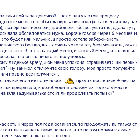
ли таки пойти за девочкой... подошла я к этом процессу
йденные мною способы планирования пола (кстати если кому над
), экспериментировали, пробовали - безрезультатно, сдала кучу
посылала обследоваться мужа.. короче говоря, через 6 месяцев 
то будет или мальчик.. я просто хотела забеременеть..
логического бесплодия - я очень хотела эту беременность, кажд
я делала по 3 теста каждый месяц, и каждый месяц, когда вновь
ревела, что опять ничего не получилось...
му дяденьке врачу, и он меня успокоил, спрашивает: "Вы первы
ет" - ну так мол отключите свою голову.. мол просто получайте
или поздно всё получится...
о так ничего и не получилось..
правда последние 4 месяца 
пытки прекратили, и возобновить сможем их только в марте
о начала задумываться стоит ли продолжать попытки?
час есть и через пол года останется, то продолжать пытаться ст
 стоит ли начинать такие попытки, а то потом получится как с
 передумали, а оказалось поздно)