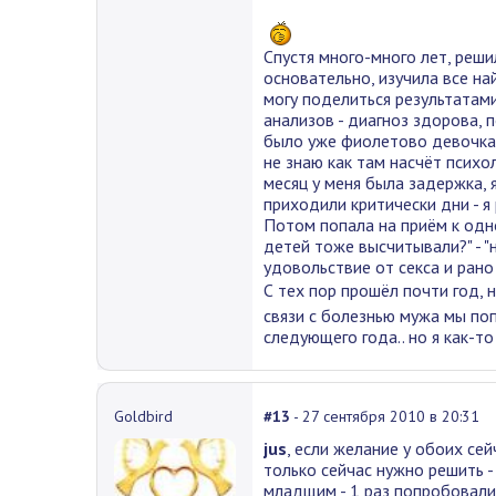
Спустя много-много лет, реши
основательно, изучила все на
могу поделиться результатами
анализов - диагноз здорова, 
было уже фиолетово девочка э
не знаю как там насчёт психо
месяц у меня была задержка, 
приходили критически дни - я 
Потом попала на приём к одно
детей тоже высчитывали?" - "н
удовольствие от секса и рано 
С тех пор прошёл почти год, н
связи с болезнью мужа мы по
следующего года.. но я как-т
Goldbird
#13
- 27 сентября 2010 в 20:31
jus
, если желание у обоих сей
только сейчас нужно решить -
младщим - 1 раз попробовали,