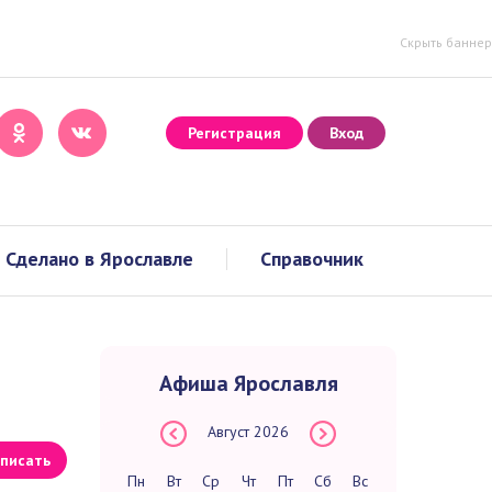
Скрыть баннер
Регистрация
Вход
Сделано в Ярославле
Справочник
Афиша Ярославля
Август
2026
писать
Пн
Вт
Ср
Чт
Пт
Сб
Вс