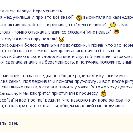
ла свою первую беременность...
а мед.училище, я про это всё знаю!"
высчитала по календар
а к активной работе... и решила, что "дело в шляпе"
самое
оголя - томно опускала глазки со словами "мне нельзя"
я спустя всего пару недель!
езнающими более опытными подружками, и поняв, что это нор
но, особо на эту тему не заморачивались, ничего больше не
сь любовью в своё удовольствие, и спустя 5 месяцев, "отравивш
ня, сделала анализ на беременность, и получила положительный
 месяцев - наша соседка по общаге родила дочку... жили мы с
на семья.. поддерживая и помогая друг-другу.. и вот, после рит
слезливые глазки, я стала клянчить у мужа; "я тоже хочу девочку
и мы как грится приступили к процессу
се "за" и все "против" решили, что наверно нам пока ранова-то
), но как грится "поздняк".. вообщем младший сын получился с
 ты отец