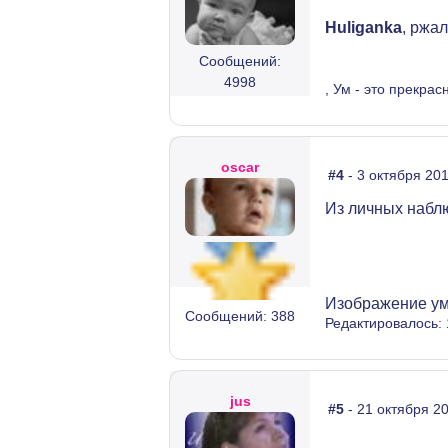
Huliganka
, ржа
Сообщений:
4998
, Ум - это прекрас
oscar
#4
- 3 октября 201
Из личных набл
Изображение ум
Сообщений: 388
Редактировалось: 
jus
#5
- 21 октября 20