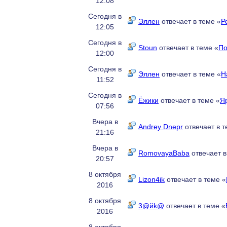
12:08
Сегодня в
Эллен
отвечает в теме «
Р
12:05
Сегодня в
Stoun
отвечает в теме «
По
12:00
Сегодня в
Эллен
отвечает в теме «
Н
11:52
Сегодня в
Ёжики
отвечает в теме «
Я
07:56
Вчера в
Andrey Dnepr
отвечает в т
21:16
Вчера в
RomovayaBaba
отвечает в
20:57
8 октября
Lizon4ik
отвечает в теме «
2016
8 октября
3@йk@
отвечает в теме «
2016