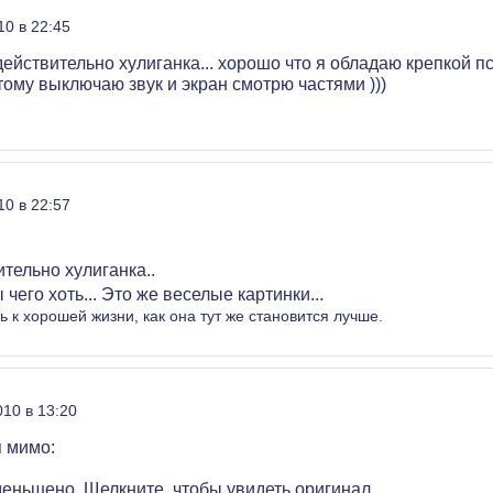
10 в 22:45
 действительно хулиганка... хорошо что я обладаю крепкой п
тому выключаю звук и экран смотрю частями )))
10 в 22:57
тельно хулиганка..
ы чего хоть... Это же веселые картинки...
 к хорошей жизни, как она тут же становится лучше.
010 в 13:20
я мимо:
еньшено. Щелкните, чтобы увидеть оригинал.