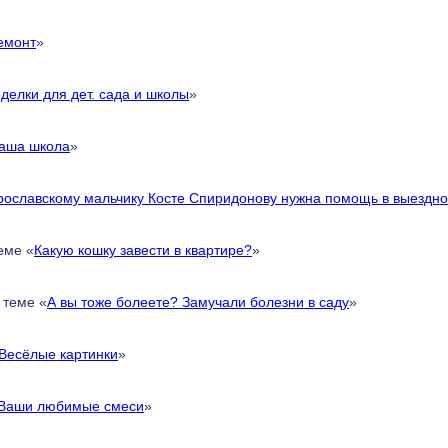
емонт
»
делки для дет. сада и школы
»
аша школа
»
рославскому мальчику Косте Спиридонову нужна помощь в выездно
еме «
Какую кошку завести в квартире?
»
 теме «
А вы тоже болеете? Замучали болезни в саду
»
Весёлые картинки
»
Ваши любимые смеси
»