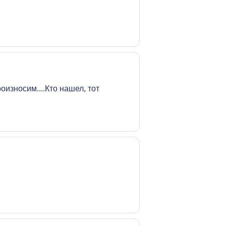
оизносим....Кто нашел, тот