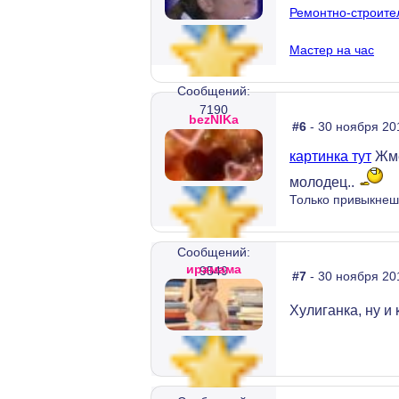
Ремонтно-строите
Мастер на час
Сообщений:
7190
bezNIKа
#6
- 30 ноября 20
картинка тут
Жме
молодец..
Только привыкнешь
Сообщений:
ирамама
9549
#7
- 30 ноября 20
Хулиганка, ну и