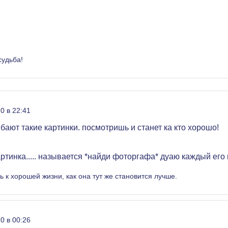
судьба!
0 в 22:41
бают такие картинки. посмотришь и станет ка кто хорошо!
артинка..... называется *найди фоторгафа* дуаю каждый его 
 к хорошей жизни, как она тут же становится лучше.
0 в 00:26