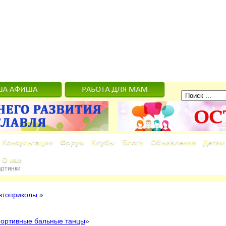
Консультации
Форум
Клубы
Блоги
Объявления
Детям
О нас
артинки
втоприколы
»
ортивные бальные танцы
»