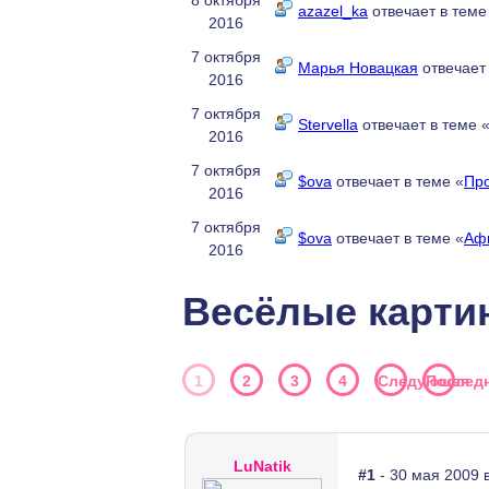
8 октября
azazel_ka
отвечает в теме
2016
7 октября
Марья Новацкая
отвечает 
2016
7 октября
Stervella
отвечает в теме 
2016
7 октября
$ova
отвечает в теме «
Пр
2016
7 октября
$ova
отвечает в теме «
Аф
2016
Весёлые карти
1
2
3
4
Следующая
Послед
LuNatik
#1
- 30 мая 2009 