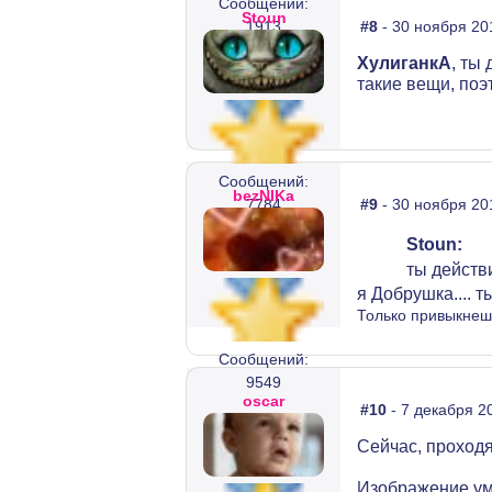
Сообщений:
Stoun
1913
#8
- 30 ноября 20
ХулиганкА
, ты
такие вещи, поэ
Сообщений:
bezNIKа
7784
#9
- 30 ноября 20
Stoun:
ты действи
я Добрушка.... т
Только привыкнешь
Сообщений:
9549
oscar
#10
- 7 декабря 2
Сейчас, проход
Изображение ум