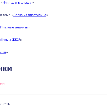
 «
Няня для малыша
»
в теме «
Лепка из пластилина
»
«
Платные анализы
»
облемы ЖКХ!
»
иша
»
нки
няя
в 22:16