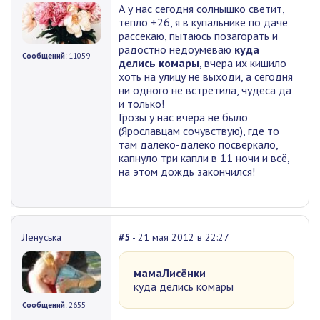
А у нас сегодня солнышко светит,
тепло +26, я в купальнике по даче
рассекаю, пытаюсь позагорать и
радостно недоумеваю
куда
Сообщений
: 11059
делись комары
, вчера их кишило
хоть на улицу не выходи, а сегодня
ни одного не встретила, чудеса да
и только!
Грозы у нас вчера не было
(Ярославцам сочувствую), где то
там далеко-далеко посверкало,
капнуло три капли в 11 ночи и всё,
на этом дождь закончился!
Ленуська
#5
- 21 мая 2012 в 22:27
мамаЛисёнки
куда делись комары
Сообщений
: 2655