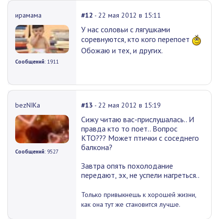
ирамама
#12
- 22 мая 2012 в 15:11
У нас соловьи с лягушками
соревнуются, кто кого перепоет
Обожаю и тех, и других.
Сообщений
: 1911
bezNIKа
#13
- 22 мая 2012 в 15:19
Сижу читаю вас-прислушалась.. И
правда кто то поет.. Вопрос
КТО??? Может птички с соседнего
балкона?
Сообщений
: 9527
Завтра опять похолодание
передают, эх, не успели нагреться..
Только привыкнешь к хорошей жизни,
как она тут же становится лучше.