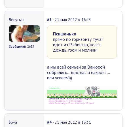
Ленуська
#3
- 21 мая 2012 в 16:43
Псишенька
прямо по горизонту туча!
идет из Рыбинска, несет
Сообщений
: 2655
дождь, гром и молнии!
а мы всей семьей за Ванюхой
собрались... щас нас и накроет...
или успеем)))
$ova
#4
- 21 мая 2012 в 18:31