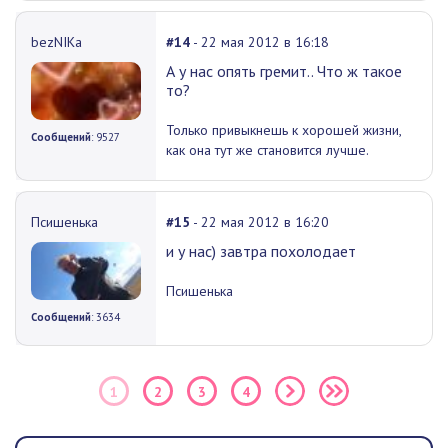
bezNIKа
#14
- 22 мая 2012 в 16:18
А у нас опять гремит.. Что ж такое
то?
Только привыкнешь к хорошей жизни,
Сообщений
: 9527
как она тут же становится лучше.
Псишенька
#15
- 22 мая 2012 в 16:20
и у нас) завтра похолодает
Псишенька
Сообщений
: 3634
1
2
3
4