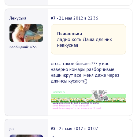
Ленуська
#7
- 21 мая 2012 в 22:36
Псишенька
ладно хоть Даша для них
невкусная
Сообщений
: 2655
ого... такое бывает??? у вас
наверно комары разборчивые,
наши жрут все, меня даже через
джинсы кусают(((
jus
#8
- 22 мая 2012 в 01:07