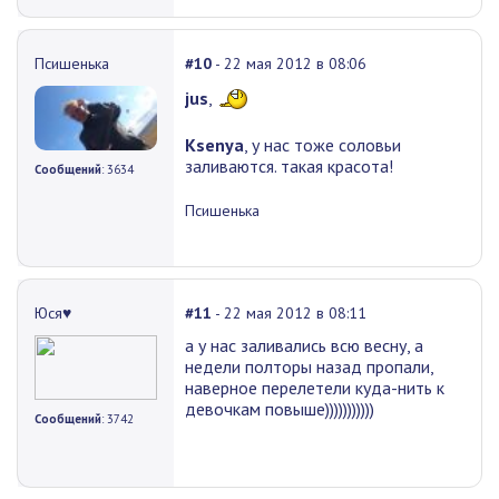
Псишенька
#10
- 22 мая 2012 в 08:06
jus
,
Ksenya
, у нас тоже соловьи
заливаются. такая красота!
Сообщений
: 3634
Псишенька
Юся♥
#11
- 22 мая 2012 в 08:11
а у нас заливались всю весну, а
недели полторы назад пропали,
наверное перелетели куда-нить к
девочкам повыше)))))))))))
Сообщений
: 3742