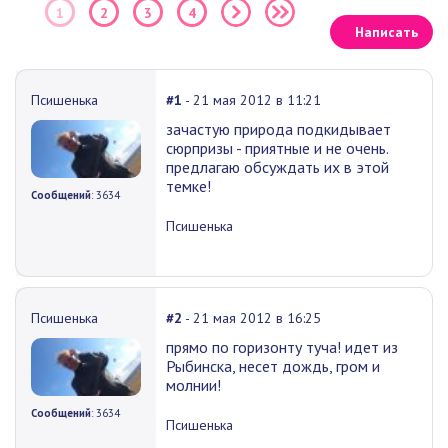
1
2
3
4
Написать
Псишенька
#1
- 21 мая 2012 в 11:21
зачастую природа подкидывает
сюрпризы - приятные и не очень.
предлагаю обсуждать их в этой
темке!
Сообщений
: 3634
Псишенька
Псишенька
#2
- 21 мая 2012 в 16:25
прямо по горизонту туча! идет из
Рыбинска, несет дождь, гром и
молнии!
Сообщений
: 3634
Псишенька