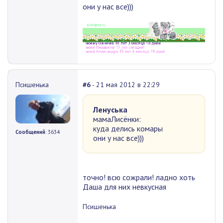
они у нас все)))
Псишенька
#6
- 21 мая 2012 в 22:29
Ленуська
мамаЛисёнки:
куда делись комары
Сообщений
: 3634
они у нас все)))
точно! всю сожрали! ладно хоть
Даша для них невкусная
Псишенька