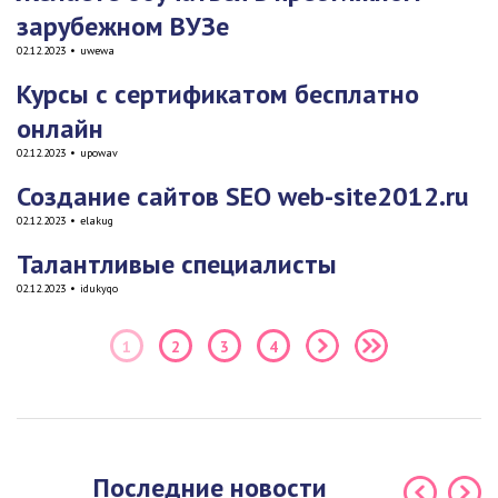
зарубежном ВУЗе
02.12.2023
•
uwewa
Курсы с сертификатом бесплатно
онлайн
02.12.2023
•
upowav
Создание сайтов SEO web-site2012.ru
02.12.2023
•
elakug
Талантливые специалисты
02.12.2023
•
idukyqo
1
2
3
4
Последние новости