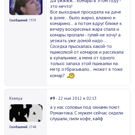
Да ужжжж... комары в этом году -
это нечто!
Все выходные просидела на даче
в доме... было жарко, влажно и
Сообщений
: 7370
комарино... а потом вдруг ближе к
вечеру воскресенья жара спала и
комары пропали - гуляй-не хочу! а
уезжать уже домой надо...
Соседка прыскалась какой-то
пшиколкой от комаров и рассекала
в купальнике, а меня от одного
только запаха этой пшикалки на
метр отбрасывало... может я тоже
комар?
Ksenya
#9
- 22 мая 2012 в 02:13
а у нас соловьи под окнами поют.
Романтика. С мужем сейчас сидели
слушали, пили кофе, кайф
Сообщений
: 1748