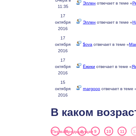
Вчера в
Эллен
отвечает в теме «
Р
11:35
17
октября
Эллен
отвечает в теме «
Н
2016
17
октября
$ova
отвечает в теме «
Ма
2016
17
октября
Ёжики
отвечает в теме «
Я
2016
15
октября
margooo
отвечает в теме 
2016
В каком возрас
Первая
Предыдущая
8
9
10
11
1