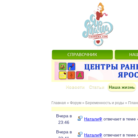
Новости
Статьи
Наша жизнь
Главная
»
Форум
»
Беременность и роды
»
План
Вчера в
НаталиФ
отвечает в теме 
23:46
Вчера в
НаталиФ
отвечает в теме 