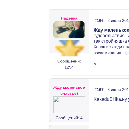
Надёнка
#166
- 8 июля 201
Жду маленькое
"удовольствия" и
так стройняшка 
Хорошие люди прин
воспоминания. Це
Сообщений:
[/
1294
Жду маленькое
#167
- 8 июля 201
счастье)
KakaduSHka,ну у
Сообщений: 4