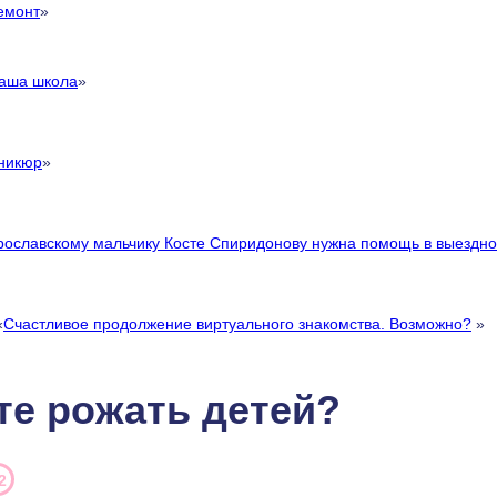
емонт
»
аша школа
»
никюр
»
рославскому мальчику Косте Спиридонову нужна помощь в выездно
«
Счастливое продолжение виртуального знакомства. Возможно?
»
те рожать детей?
2