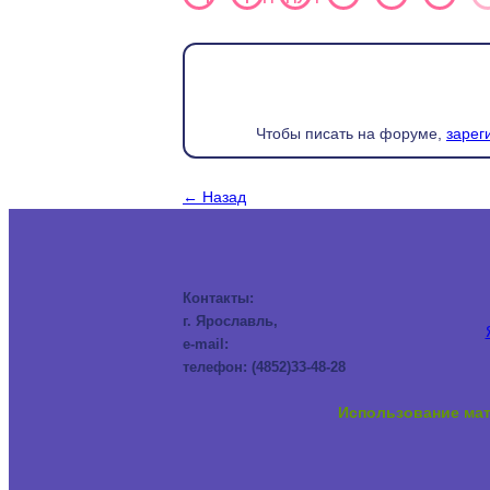
Чтобы писать на форуме,
зарег
← Назад
Контакты:
г. Ярославль,
e-mail:
телефон: (4852)33-48-28
Использование мат