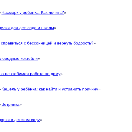
«
Насморк у ребенка. Как лечить?
»
елки для дет. сада и школы
»
 справиться с бессонницей и вернуть бодрость?
»
лородные коктейли
»
а не любимая работа по дому
»
«
Кашель у ребёнка: как найти и устранить причину
»
«
Ветрянка
»
арки в детском саду
»