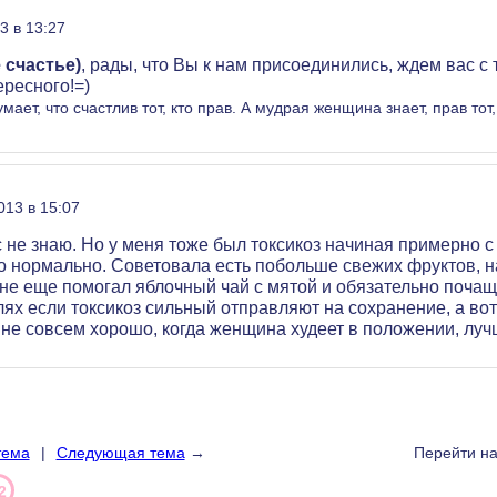
3 в 13:27
 счастье)
, рады, что Вы к нам присоединились, ждем вас с
ересного!=)
ет, что счастлив тот, кто прав. А мудрая женщина знает, прав тот,
013 в 15:07
с не знаю. Но у меня тоже был токсикоз начиная примерно с 
то нормально. Советовала есть побольше свежих фруктов, 
Мне еще помогал яблочный чай с мятой и обязательно почащ
ях если токсикоз сильный отправляют на сохранение, а вот
 не совсем хорошо, когда женщина худеет в положении, лучш
тема
|
Следующая тема
→
Перейти н
2