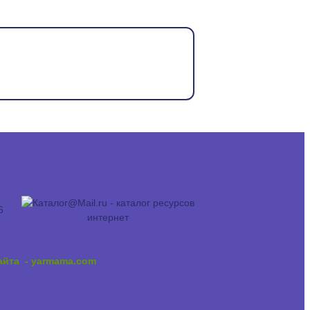
6
сайта
- yarmama.com