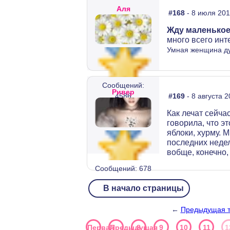
Аля
#168
- 8 июля 201
Жду маленькое
много всего инт
Умная женщина дума
Сообщений:
Ривер
4586
#169
- 8 августа 2
Как лечат сейча
говорила, что э
яблоки, хурму. 
последних недел
вобще, конечно,
Сообщений: 678
В начало страницы
←
Предыдущая 
Первая
Предыдущая
8
9
10
11
1