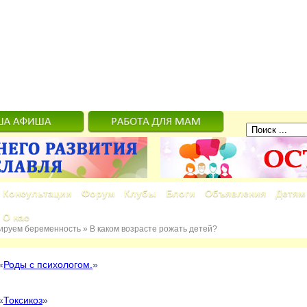
Консультации
Форум
Клубы
Блоги
Объявления
Детям
О нас
ируем беременность
»
В каком возрасте рожать детей?
«
Роды с психологом.
»
«
Токсикоз
»