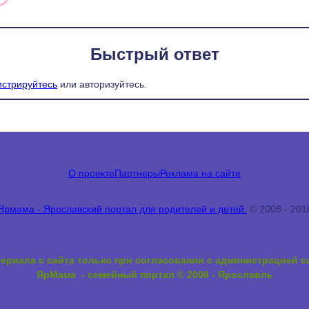
Быстрый ответ
истрируйтесь
или авторизуйтесь.
О проекте
Партнеры
Реклама на сайте
Ярмама - Ярославский портал для родителей и детей.
©
2008 -
201
ериала с сайта только при согласовании с администрацией 
ЯрМама - семейный портал © 2008 - Ярославль