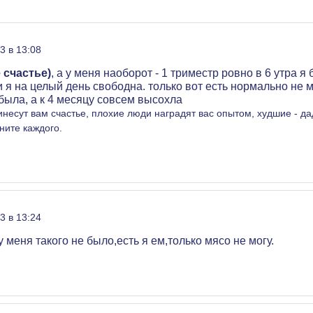
3 в 13:08
 счастье)
, а у меня наоборот - 1 триместр ровно в 6 утра 
 я на целый день свободна. только вот есть нормально не мог
была, а к 4 месяцу совсем высохла
есут вам счастье, плохие люди наградят вас опытом, худшие - дад
ните каждого.
3 в 13:24
 меня такого не было,есть я ем,только мясо не могу.